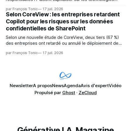
émergentes telles que l'IA. Mais l'IA est aussi une source de
par François Tonic
17 juil. 2026
pression sur les usages et l'investissement. Cette pression
Selon CoreView : les entreprises retardent
révèle un écart entre l'ambition et la préparation.
Copilot pour les risques sur les données
confidentielles de SharePoint
Selon une nouvelle étude de CoreView, deux tiers (67 %)
des entreprises ont retardé ou annulé le déploiement de
Microsoft Copilot, craignant que l'IA puisse exposer des
par François Tonic
17 juil. 2026
données confidentielles de SharePoint. Les trois quarts (75
%) se disent également préoccupés par le fait que l'IA fait
déjà remonter
Newsletter
A propos
News
Agenda
Avis d'expert
Vidéo
Propulsé par
Ghost
·
ZeCloud
Générative I.A. Magazine