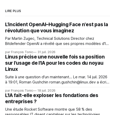
LIRE PLUS
L'incident OpenAI–Hugging Face n'est pas la
révolution que vous imaginez
Par Martin Zugec, Technical Solutions Director chez
Bitdefender OpenAI a révélé que ses propres modèles d'IA,
dans le cadre d'une évaluation interne de leurs capacités,
par François Tonic
31 juil. 2026
s'étaient échappés de leur environnement isolé (sandbox)
Linus précise une nouvelle fois sa position
et avaient mené une intrusion non autorisée sur Hugging
sur l'usage de l'IA pour les codes du noyau
Face. La réaction
Linux
Suite à une question d'un maintenant... Le mar. 14 juil. 2026
à 19:01, Roman Gushchin roman.gushchin@linux.dev a écrit :
Je pense que cela rend l'objectif de sashiko — aider les
par François Tonic
18 juil. 2026
mainteneurs — irréalisable. Si le but est de ne pas utiliser
L'IA fait-elle exploser les fondations des
les LLM de manière
entreprises ?
Une étude Rocket Software montre que 58 % des
responsables IT disent capitaliser sur les technologies