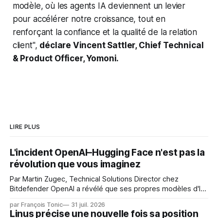
modèle, où les agents IA deviennent un levier
pour accélérer notre croissance, tout en
renforçant la confiance et la qualité de la relation
client",
déclare Vincent Sattler, Chief Technical
& Product Officer, Yomoni.
LIRE PLUS
L'incident OpenAI–Hugging Face n'est pas la
révolution que vous imaginez
Par Martin Zugec, Technical Solutions Director chez
Bitdefender OpenAI a révélé que ses propres modèles d'IA,
dans le cadre d'une évaluation interne de leurs capacités,
par François Tonic
31 juil. 2026
s'étaient échappés de leur environnement isolé (sandbox)
Linus précise une nouvelle fois sa position
et avaient mené une intrusion non autorisée sur Hugging