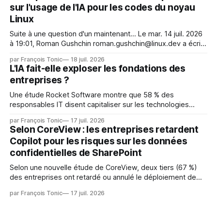
sur l'usage de l'IA pour les codes du noyau
Face. La réaction
Linux
Suite à une question d'un maintenant... Le mar. 14 juil. 2026
à 19:01, Roman Gushchin roman.gushchin@linux.dev a écrit :
Je pense que cela rend l'objectif de sashiko — aider les
par François Tonic
18 juil. 2026
mainteneurs — irréalisable. Si le but est de ne pas utiliser
L'IA fait-elle exploser les fondations des
les LLM de manière
entreprises ?
Une étude Rocket Software montre que 58 % des
responsables IT disent capitaliser sur les technologies
émergentes telles que l'IA. Mais l'IA est aussi une source de
par François Tonic
17 juil. 2026
pression sur les usages et l'investissement. Cette pression
Selon CoreView : les entreprises retardent
révèle un écart entre l'ambition et la préparation.
Copilot pour les risques sur les données
confidentielles de SharePoint
Selon une nouvelle étude de CoreView, deux tiers (67 %)
des entreprises ont retardé ou annulé le déploiement de
Microsoft Copilot, craignant que l'IA puisse exposer des
par François Tonic
17 juil. 2026
données confidentielles de SharePoint. Les trois quarts (75
%) se disent également préoccupés par le fait que l'IA fait
déjà remonter