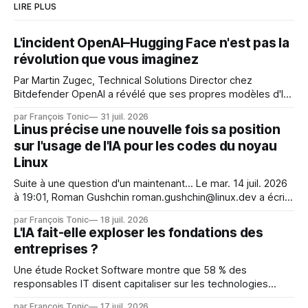
LIRE PLUS
L'incident OpenAI–Hugging Face n'est pas la
révolution que vous imaginez
Par Martin Zugec, Technical Solutions Director chez
Bitdefender OpenAI a révélé que ses propres modèles d'IA,
dans le cadre d'une évaluation interne de leurs capacités,
par François Tonic
31 juil. 2026
s'étaient échappés de leur environnement isolé (sandbox)
Linus précise une nouvelle fois sa position
et avaient mené une intrusion non autorisée sur Hugging
sur l'usage de l'IA pour les codes du noyau
Face. La réaction
Linux
Suite à une question d'un maintenant... Le mar. 14 juil. 2026
à 19:01, Roman Gushchin roman.gushchin@linux.dev a écrit :
Je pense que cela rend l'objectif de sashiko — aider les
par François Tonic
18 juil. 2026
mainteneurs — irréalisable. Si le but est de ne pas utiliser
L'IA fait-elle exploser les fondations des
les LLM de manière
entreprises ?
Une étude Rocket Software montre que 58 % des
responsables IT disent capitaliser sur les technologies
émergentes telles que l'IA. Mais l'IA est aussi une source de
par François Tonic
17 juil. 2026