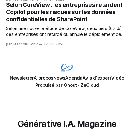
pression sur les usages et l'investissement. Cette pression
Selon CoreView : les entreprises retardent
révèle un écart entre l'ambition et la préparation.
Copilot pour les risques sur les données
confidentielles de SharePoint
Selon une nouvelle étude de CoreView, deux tiers (67 %)
des entreprises ont retardé ou annulé le déploiement de
Microsoft Copilot, craignant que l'IA puisse exposer des
par François Tonic
17 juil. 2026
données confidentielles de SharePoint. Les trois quarts (75
%) se disent également préoccupés par le fait que l'IA fait
déjà remonter
Newsletter
A propos
News
Agenda
Avis d'expert
Vidéo
Propulsé par
Ghost
·
ZeCloud
Générative I.A. Magazine