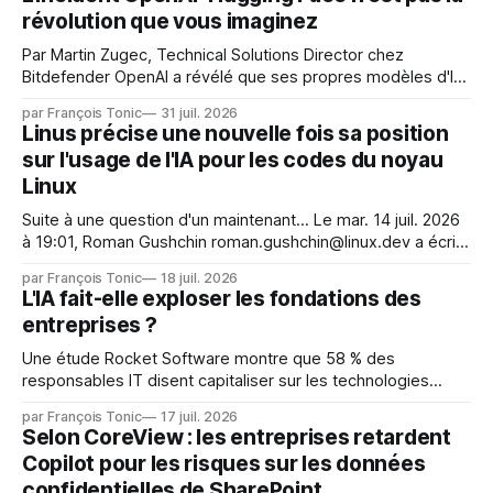
révolution que vous imaginez
Par Martin Zugec, Technical Solutions Director chez
Bitdefender OpenAI a révélé que ses propres modèles d'IA,
dans le cadre d'une évaluation interne de leurs capacités,
par François Tonic
31 juil. 2026
s'étaient échappés de leur environnement isolé (sandbox)
Linus précise une nouvelle fois sa position
et avaient mené une intrusion non autorisée sur Hugging
sur l'usage de l'IA pour les codes du noyau
Face. La réaction
Linux
Suite à une question d'un maintenant... Le mar. 14 juil. 2026
à 19:01, Roman Gushchin roman.gushchin@linux.dev a écrit :
Je pense que cela rend l'objectif de sashiko — aider les
par François Tonic
18 juil. 2026
mainteneurs — irréalisable. Si le but est de ne pas utiliser
L'IA fait-elle exploser les fondations des
les LLM de manière
entreprises ?
Une étude Rocket Software montre que 58 % des
responsables IT disent capitaliser sur les technologies
émergentes telles que l'IA. Mais l'IA est aussi une source de
par François Tonic
17 juil. 2026
pression sur les usages et l'investissement. Cette pression
Selon CoreView : les entreprises retardent
révèle un écart entre l'ambition et la préparation.
Copilot pour les risques sur les données
confidentielles de SharePoint