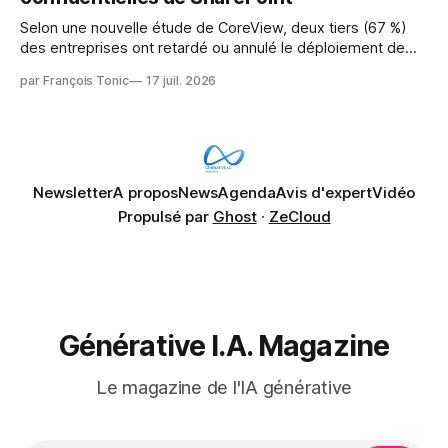
Selon une nouvelle étude de CoreView, deux tiers (67 %)
des entreprises ont retardé ou annulé le déploiement de
Microsoft Copilot, craignant que l'IA puisse exposer des
par François Tonic
17 juil. 2026
données confidentielles de SharePoint. Les trois quarts (75
%) se disent également préoccupés par le fait que l'IA fait
déjà remonter
Newsletter
A propos
News
Agenda
Avis d'expert
Vidéo
Propulsé par
Ghost
·
ZeCloud
Générative I.A. Magazine
Le magazine de l'IA générative