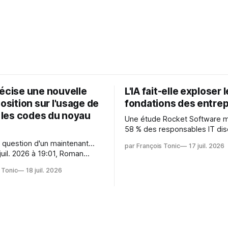
récise une nouvelle
L'IA fait-elle exploser 
position sur l'usage de
fondations des entrep
r les codes du noyau
Une étude Rocket Software 
58 % des responsables IT dis
capitaliser sur les technologi
 question d'un maintenant...
par François Tonic
17 juil. 2026
émergentes telles que l'IA. Mai
juil. 2026 à 19:01, Roman
aussi une source de pression 
oman.gushchin@linux.dev a
usages et l'investissement. Cette
 Tonic
18 juil. 2026
pression révèle un écart entre
 — aider les mainteneurs —
et la préparation.
e. Si le but est de ne pas
s LLM de manière