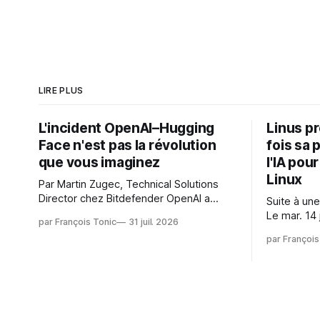
LIRE PLUS
L'incident OpenAI–Hugging
Linus p
Face n'est pas la révolution
fois sa 
que vous imaginez
l'IA pou
Linux
Par Martin Zugec, Technical Solutions
Director chez Bitdefender OpenAI a
Suite à une
révélé que ses propres modèles d'IA,
Le mar. 14 
par François Tonic
31 juil. 2026
dans le cadre d'une évaluation interne
Gushchin r
par François
de leurs capacités, s'étaient échappés
écrit : Je pense que cela rend l'objectif
de leur environnement isolé (sandbox)
de sashiko
et avaient mené une intrusion non
irréalisabl
autorisée sur Hugging Face. La réaction
utiliser le