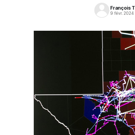
François T
9 févr. 2024