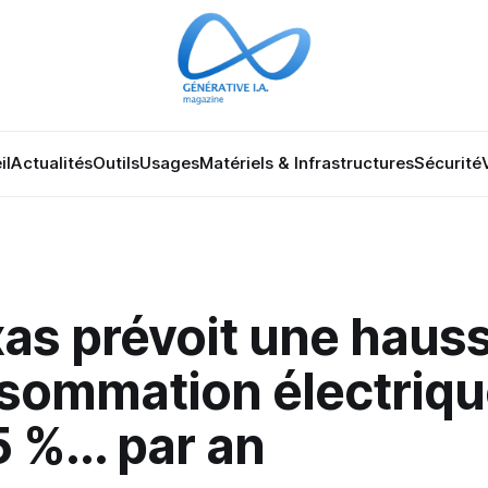
il
Actualités
Outils
Usages
Matériels & Infrastructures
Sécurité
xas prévoit une haus
nsommation électriqu
5 %... par an