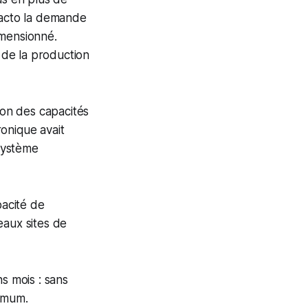
facto la demande
imensionné.
% de la production
on des capacités
ronique avait
système
pacité de
eaux sites de
s mois : sans
nimum.