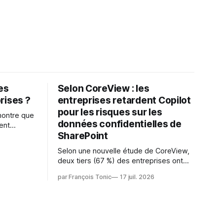
les
Selon CoreView : les
rises ?
entreprises retardent Copilot
pour les risques sur les
montre que
données confidentielles de
ent
SharePoint
es
s l'IA est
Selon une nouvelle étude de CoreView,
sur les
deux tiers (67 %) des entreprises ont
retardé ou annulé le déploiement de
 l'ambition
par François Tonic
17 juil. 2026
Microsoft Copilot, craignant que l'IA
puisse exposer des données
confidentielles de SharePoint. Les trois
quarts (75 %) se disent également
préoccupés par le fait que l'IA fait déjà