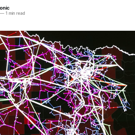
onic
—
1 min read