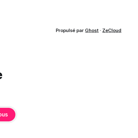
remonter
Propulsé par
Ghost
·
ZeCloud
e
ous