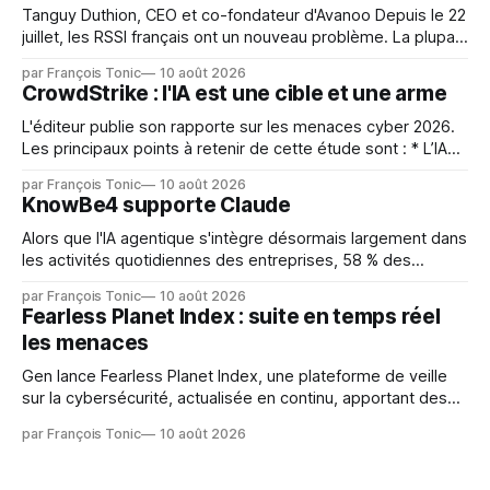
Tanguy Duthion, CEO et co-fondateur d'Avanoo Depuis le 22
juillet, les RSSI français ont un nouveau problème. La plupart
ne le savent pas encore, parce que rien n'a changé dans
par François Tonic
10 août 2026
leurs logs. Ce jour-là, Google a déployé en France les
CrowdStrike : l'IA est une cible et une arme
Aperçus IA et le
L'éditeur publie son rapporte sur les menaces cyber 2026.
Les principaux points à retenir de cette étude sont : * L’IA
devient une surface d’attaque à forte valeur : les acteurs
par François Tonic
10 août 2026
malveillants utilisent l’IA pour générer des payloads et des
KnowBe4 supporte Claude
commandes shell, abusent d’accès LLM d’entreprise
Alors que l'IA agentique s'intègre désormais largement dans
les activités quotidiennes des entreprises, 58 % des
responsables cybersécurité interrogés dans le cadre du
par François Tonic
10 août 2026
rapport KnowBe4 2026 Agentic Risk to Human Wins
Fearless Planet Index : suite en temps réel
Report indiquent que des agents IA exécutent déjà des
les menaces
actions au sein des processus métier de
Gen lance Fearless Planet Index, une plateforme de veille
sur la cybersécurité, actualisée en continu, apportant des
informations en temps réel sur les arnaques,
par François Tonic
10 août 2026
cybermenaces et risques liés à l’usurpation d’identité. Le
Fearless Planet Index aide les internautes à comprendre où
les menaces émergent et comment s’en