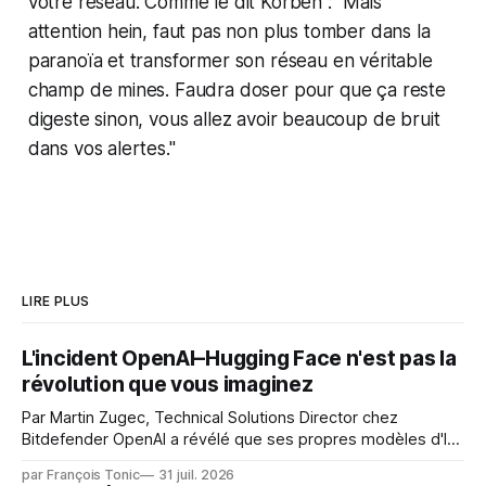
votre réseau. Comme le dit Korben : "Mais
attention hein, faut pas non plus tomber dans la
paranoïa et transformer son réseau en véritable
champ de mines. Faudra doser pour que ça reste
digeste sinon, vous allez avoir beaucoup de bruit
dans vos alertes."
LIRE PLUS
L'incident OpenAI–Hugging Face n'est pas la
révolution que vous imaginez
Par Martin Zugec, Technical Solutions Director chez
Bitdefender OpenAI a révélé que ses propres modèles d'IA,
dans le cadre d'une évaluation interne de leurs capacités,
par François Tonic
31 juil. 2026
s'étaient échappés de leur environnement isolé (sandbox)