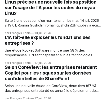
Linus précise une nouvelle fois sa position
et avaient mené une intrusion non autorisée sur Hugging
sur l'usage de l'IA pour les codes du noyau
Face. La réaction
Linux
Suite à une question d'un maintenant... Le mar. 14 juil. 2026
à 19:01, Roman Gushchin roman.gushchin@linux.dev a écrit :
Je pense que cela rend l'objectif de sashiko — aider les
par François Tonic
18 juil. 2026
mainteneurs — irréalisable. Si le but est de ne pas utiliser
L'IA fait-elle exploser les fondations des
les LLM de manière
entreprises ?
Une étude Rocket Software montre que 58 % des
responsables IT disent capitaliser sur les technologies
émergentes telles que l'IA. Mais l'IA est aussi une source de
par François Tonic
17 juil. 2026
pression sur les usages et l'investissement. Cette pression
Selon CoreView : les entreprises retardent
révèle un écart entre l'ambition et la préparation.
Copilot pour les risques sur les données
confidentielles de SharePoint
Selon une nouvelle étude de CoreView, deux tiers (67 %)
des entreprises ont retardé ou annulé le déploiement de
Microsoft Copilot, craignant que l'IA puisse exposer des
par François Tonic
17 juil. 2026
données confidentielles de SharePoint. Les trois quarts (75
%) se disent également préoccupés par le fait que l'IA fait