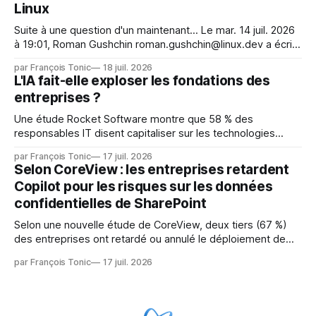
Linux
Suite à une question d'un maintenant... Le mar. 14 juil. 2026
à 19:01, Roman Gushchin roman.gushchin@linux.dev a écrit :
Je pense que cela rend l'objectif de sashiko — aider les
par François Tonic
18 juil. 2026
mainteneurs — irréalisable. Si le but est de ne pas utiliser
L'IA fait-elle exploser les fondations des
les LLM de manière
entreprises ?
Une étude Rocket Software montre que 58 % des
responsables IT disent capitaliser sur les technologies
émergentes telles que l'IA. Mais l'IA est aussi une source de
par François Tonic
17 juil. 2026
pression sur les usages et l'investissement. Cette pression
Selon CoreView : les entreprises retardent
révèle un écart entre l'ambition et la préparation.
Copilot pour les risques sur les données
confidentielles de SharePoint
Selon une nouvelle étude de CoreView, deux tiers (67 %)
des entreprises ont retardé ou annulé le déploiement de
Microsoft Copilot, craignant que l'IA puisse exposer des
par François Tonic
17 juil. 2026
données confidentielles de SharePoint. Les trois quarts (75
%) se disent également préoccupés par le fait que l'IA fait
déjà remonter