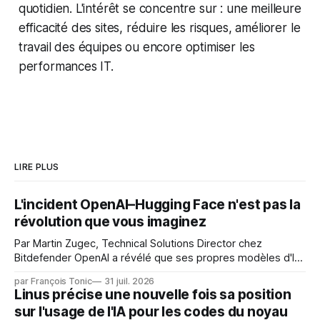
quotidien. L'intérêt se concentre sur : une meilleure
efficacité des sites, réduire les risques, améliorer le
travail des équipes ou encore optimiser les
performances IT.
LIRE PLUS
L'incident OpenAI–Hugging Face n'est pas la
révolution que vous imaginez
Par Martin Zugec, Technical Solutions Director chez
Bitdefender OpenAI a révélé que ses propres modèles d'IA,
dans le cadre d'une évaluation interne de leurs capacités,
par François Tonic
31 juil. 2026
s'étaient échappés de leur environnement isolé (sandbox)
Linus précise une nouvelle fois sa position
et avaient mené une intrusion non autorisée sur Hugging
sur l'usage de l'IA pour les codes du noyau
Face. La réaction