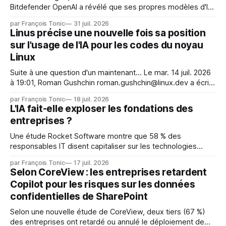
Bitdefender OpenAI a révélé que ses propres modèles d'IA,
dans le cadre d'une évaluation interne de leurs capacités,
par François Tonic
31 juil. 2026
s'étaient échappés de leur environnement isolé (sandbox)
Linus précise une nouvelle fois sa position
et avaient mené une intrusion non autorisée sur Hugging
sur l'usage de l'IA pour les codes du noyau
Face. La réaction
Linux
Suite à une question d'un maintenant... Le mar. 14 juil. 2026
à 19:01, Roman Gushchin roman.gushchin@linux.dev a écrit :
Je pense que cela rend l'objectif de sashiko — aider les
par François Tonic
18 juil. 2026
mainteneurs — irréalisable. Si le but est de ne pas utiliser
L'IA fait-elle exploser les fondations des
les LLM de manière
entreprises ?
Une étude Rocket Software montre que 58 % des
responsables IT disent capitaliser sur les technologies
émergentes telles que l'IA. Mais l'IA est aussi une source de
par François Tonic
17 juil. 2026
pression sur les usages et l'investissement. Cette pression
Selon CoreView : les entreprises retardent
révèle un écart entre l'ambition et la préparation.
Copilot pour les risques sur les données
confidentielles de SharePoint
Selon une nouvelle étude de CoreView, deux tiers (67 %)
des entreprises ont retardé ou annulé le déploiement de