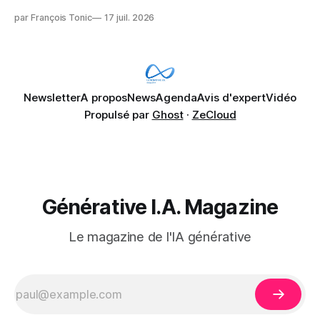
Microsoft Copilot, craignant que l'IA puisse exposer des
par François Tonic
17 juil. 2026
données confidentielles de SharePoint. Les trois quarts (75
%) se disent également préoccupés par le fait que l'IA fait
déjà remonter
Newsletter
A propos
News
Agenda
Avis d'expert
Vidéo
Propulsé par
Ghost
·
ZeCloud
Générative I.A. Magazine
Le magazine de l'IA générative