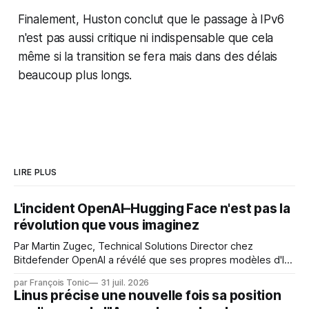
Finalement, Huston conclut que le passage à IPv6
n'est pas aussi critique ni indispensable que cela
même si la transition se fera mais dans des délais
beaucoup plus longs.
LIRE PLUS
L'incident OpenAI–Hugging Face n'est pas la
révolution que vous imaginez
Par Martin Zugec, Technical Solutions Director chez
Bitdefender OpenAI a révélé que ses propres modèles d'IA,
dans le cadre d'une évaluation interne de leurs capacités,
par François Tonic
31 juil. 2026
s'étaient échappés de leur environnement isolé (sandbox)
Linus précise une nouvelle fois sa position
et avaient mené une intrusion non autorisée sur Hugging