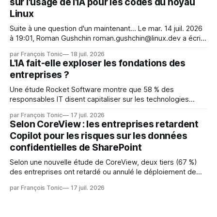
sur l'usage de l'IA pour les codes du noyau
Face. La réaction
Linux
Suite à une question d'un maintenant... Le mar. 14 juil. 2026
à 19:01, Roman Gushchin roman.gushchin@linux.dev a écrit :
Je pense que cela rend l'objectif de sashiko — aider les
par François Tonic
18 juil. 2026
mainteneurs — irréalisable. Si le but est de ne pas utiliser
L'IA fait-elle exploser les fondations des
les LLM de manière
entreprises ?
Une étude Rocket Software montre que 58 % des
responsables IT disent capitaliser sur les technologies
émergentes telles que l'IA. Mais l'IA est aussi une source de
par François Tonic
17 juil. 2026
pression sur les usages et l'investissement. Cette pression
Selon CoreView : les entreprises retardent
révèle un écart entre l'ambition et la préparation.
Copilot pour les risques sur les données
confidentielles de SharePoint
Selon une nouvelle étude de CoreView, deux tiers (67 %)
des entreprises ont retardé ou annulé le déploiement de
Microsoft Copilot, craignant que l'IA puisse exposer des
par François Tonic
17 juil. 2026
données confidentielles de SharePoint. Les trois quarts (75
%) se disent également préoccupés par le fait que l'IA fait
déjà remonter