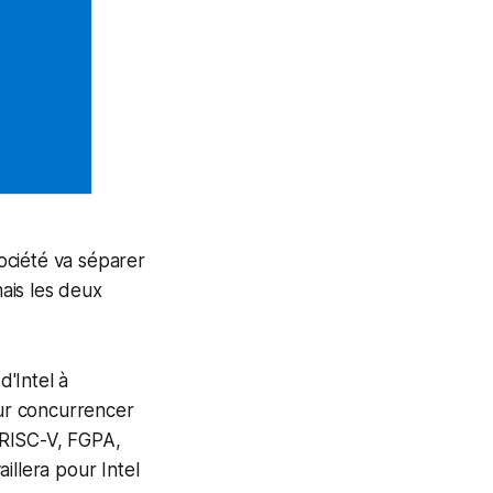
ociété va séparer
 mais les deux
d'Intel à
ur concurrencer
 RISC-V, FGPA,
aillera pour Intel