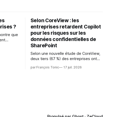
les
Selon CoreView : les
rises ?
entreprises retardent Copilot
pour les risques sur les
montre que
données confidentielles de
ent
SharePoint
es
s l'IA est
Selon une nouvelle étude de CoreView,
sur les
deux tiers (67 %) des entreprises ont
retardé ou annulé le déploiement de
 l'ambition
par François Tonic
17 juil. 2026
Microsoft Copilot, craignant que l'IA
puisse exposer des données
confidentielles de SharePoint. Les trois
quarts (75 %) se disent également
préoccupés par le fait que l'IA fait déjà
remonter
Propulsé par
Ghost
·
ZeCloud