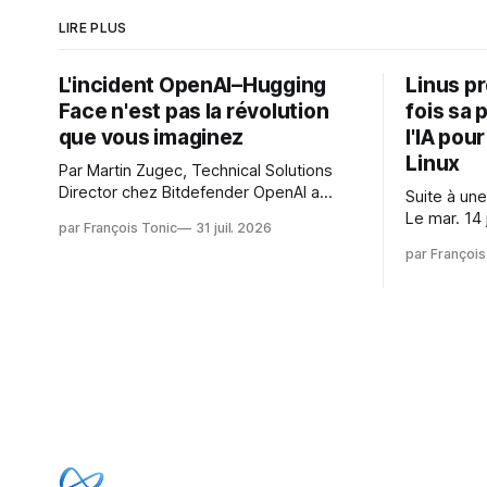
LIRE PLUS
L'incident OpenAI–Hugging
Linus p
Face n'est pas la révolution
fois sa 
que vous imaginez
l'IA pou
Linux
Par Martin Zugec, Technical Solutions
Director chez Bitdefender OpenAI a
Suite à une
révélé que ses propres modèles d'IA,
Le mar. 14 
par François Tonic
31 juil. 2026
dans le cadre d'une évaluation interne
Gushchin r
par François
de leurs capacités, s'étaient échappés
écrit : Je pense que cela rend l'objectif
de leur environnement isolé (sandbox)
de sashiko
et avaient mené une intrusion non
irréalisabl
autorisée sur Hugging Face. La réaction
utiliser le