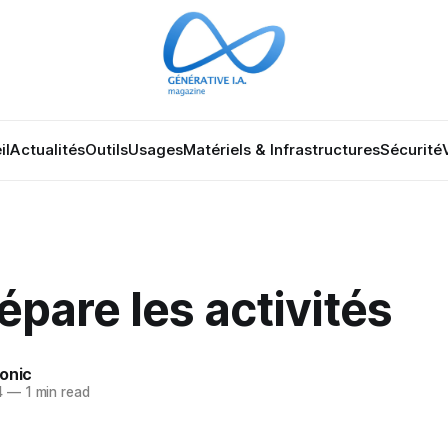
il
Actualités
Outils
Usages
Matériels & Infrastructures
Sécurité
sépare les activités
onic
4
—
1 min read