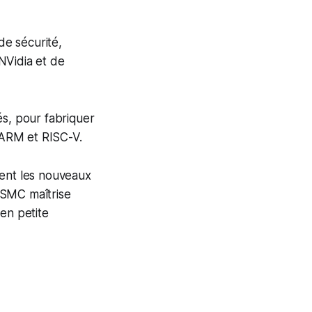
de sécurité,
NVidia et de
tés, pour fabriquer
e ARM et RISC-V.
ment les nouveaux
TSMC maîtrise
en petite