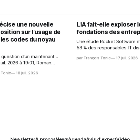
récise une nouvelle
L'IA fait-elle exploser 
position sur l'usage de
fondations des entrep
r les codes du noyau
Une étude Rocket Software 
58 % des responsables IT dis
capitaliser sur les technologi
 question d'un maintenant...
par François Tonic
17 juil. 2026
émergentes telles que l'IA. Mai
juil. 2026 à 19:01, Roman
aussi une source de pression 
oman.gushchin@linux.dev a
usages et l'investissement. Cette
 Tonic
18 juil. 2026
pression révèle un écart entre
 — aider les mainteneurs —
et la préparation.
e. Si le but est de ne pas
s LLM de manière
Newsletter
A propos
News
Agenda
Avis d'expert
Vidéo