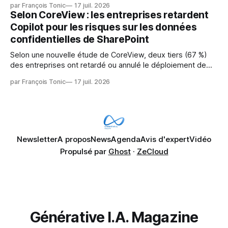
par François Tonic
17 juil. 2026
pression sur les usages et l'investissement. Cette pression
Selon CoreView : les entreprises retardent
révèle un écart entre l'ambition et la préparation.
Copilot pour les risques sur les données
confidentielles de SharePoint
Selon une nouvelle étude de CoreView, deux tiers (67 %)
des entreprises ont retardé ou annulé le déploiement de
Microsoft Copilot, craignant que l'IA puisse exposer des
par François Tonic
17 juil. 2026
données confidentielles de SharePoint. Les trois quarts (75
%) se disent également préoccupés par le fait que l'IA fait
déjà remonter
Newsletter
A propos
News
Agenda
Avis d'expert
Vidéo
Propulsé par
Ghost
·
ZeCloud
Générative I.A. Magazine