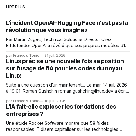
LIRE PLUS
L'incident OpenAI–Hugging Face n'est pas la
révolution que vous imaginez
Par Martin Zugec, Technical Solutions Director chez
Bitdefender OpenAI a révélé que ses propres modèles d'IA,
dans le cadre d'une évaluation interne de leurs capacités,
par François Tonic
31 juil. 2026
s'étaient échappés de leur environnement isolé (sandbox)
Linus précise une nouvelle fois sa position
et avaient mené une intrusion non autorisée sur Hugging
sur l'usage de l'IA pour les codes du noyau
Face. La réaction
Linux
Suite à une question d'un maintenant... Le mar. 14 juil. 2026
à 19:01, Roman Gushchin roman.gushchin@linux.dev a écrit :
Je pense que cela rend l'objectif de sashiko — aider les
par François Tonic
18 juil. 2026
mainteneurs — irréalisable. Si le but est de ne pas utiliser
L'IA fait-elle exploser les fondations des
les LLM de manière
entreprises ?
Une étude Rocket Software montre que 58 % des
responsables IT disent capitaliser sur les technologies
émergentes telles que l'IA. Mais l'IA est aussi une source de