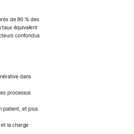
 près de 80 % des
n taux équivalent
ecteurs confondus
énérative dans
 les processus
n patient, et plus
 et la charge