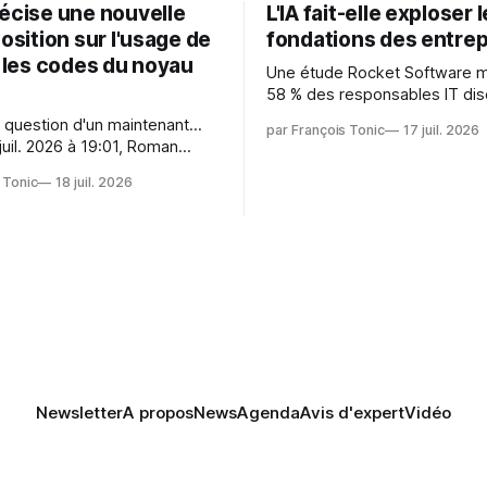
récise une nouvelle
L'IA fait-elle exploser 
position sur l'usage de
fondations des entrep
r les codes du noyau
Une étude Rocket Software 
58 % des responsables IT dis
capitaliser sur les technologi
 question d'un maintenant...
par François Tonic
17 juil. 2026
émergentes telles que l'IA. Mai
juil. 2026 à 19:01, Roman
aussi une source de pression 
oman.gushchin@linux.dev a
usages et l'investissement. Cette
 Tonic
18 juil. 2026
pression révèle un écart entre
 — aider les mainteneurs —
et la préparation.
e. Si le but est de ne pas
s LLM de manière
Newsletter
A propos
News
Agenda
Avis d'expert
Vidéo