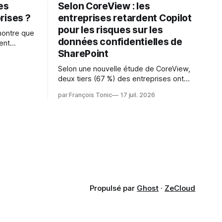
les
Selon CoreView : les
rises ?
entreprises retardent Copilot
pour les risques sur les
montre que
données confidentielles de
ent
SharePoint
es
s l'IA est
Selon une nouvelle étude de CoreView,
sur les
deux tiers (67 %) des entreprises ont
retardé ou annulé le déploiement de
 l'ambition
par François Tonic
17 juil. 2026
Microsoft Copilot, craignant que l'IA
puisse exposer des données
confidentielles de SharePoint. Les trois
quarts (75 %) se disent également
préoccupés par le fait que l'IA fait déjà
remonter
Propulsé par
Ghost
·
ZeCloud