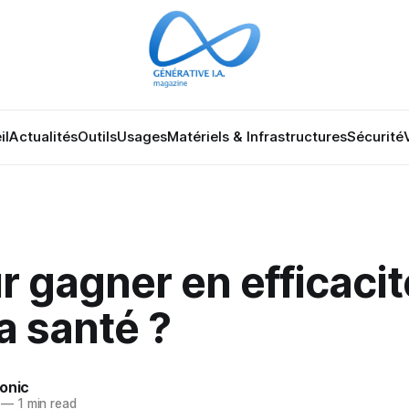
il
Actualités
Outils
Usages
Matériels & Infrastructures
Sécurité
r gagner en efficacit
a santé ?
onic
—
1 min read