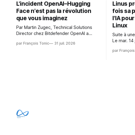
L'incident OpenAI–Hugging
Linus p
Face n'est pas la révolution
fois sa 
que vous imaginez
l'IA pou
Linux
Par Martin Zugec, Technical Solutions
Director chez Bitdefender OpenAI a
Suite à une
révélé que ses propres modèles d'IA,
Le mar. 14 
par François Tonic
31 juil. 2026
dans le cadre d'une évaluation interne
Gushchin r
par François
de leurs capacités, s'étaient échappés
écrit : Je pense que cela rend l'objectif
de leur environnement isolé (sandbox)
de sashiko
et avaient mené une intrusion non
irréalisabl
autorisée sur Hugging Face. La réaction
utiliser le