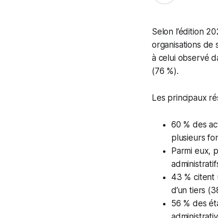
Selon l’édition 
organisations de s
à celui observé d
(76 %).
Les principaux rés
60 % des act
plusieurs fo
Parmi eux, p
administrati
43 % citent u
d’un tiers (
56 % des éta
administrati