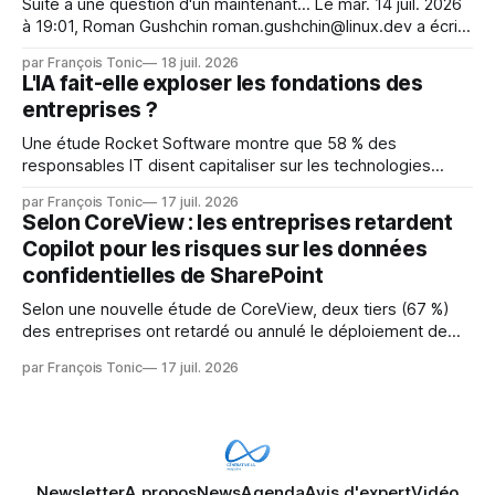
Suite à une question d'un maintenant... Le mar. 14 juil. 2026
à 19:01, Roman Gushchin roman.gushchin@linux.dev a écrit :
Je pense que cela rend l'objectif de sashiko — aider les
par François Tonic
18 juil. 2026
mainteneurs — irréalisable. Si le but est de ne pas utiliser
L'IA fait-elle exploser les fondations des
les LLM de manière
entreprises ?
Une étude Rocket Software montre que 58 % des
responsables IT disent capitaliser sur les technologies
émergentes telles que l'IA. Mais l'IA est aussi une source de
par François Tonic
17 juil. 2026
pression sur les usages et l'investissement. Cette pression
Selon CoreView : les entreprises retardent
révèle un écart entre l'ambition et la préparation.
Copilot pour les risques sur les données
confidentielles de SharePoint
Selon une nouvelle étude de CoreView, deux tiers (67 %)
des entreprises ont retardé ou annulé le déploiement de
Microsoft Copilot, craignant que l'IA puisse exposer des
par François Tonic
17 juil. 2026
données confidentielles de SharePoint. Les trois quarts (75
%) se disent également préoccupés par le fait que l'IA fait
déjà remonter
Newsletter
A propos
News
Agenda
Avis d'expert
Vidéo