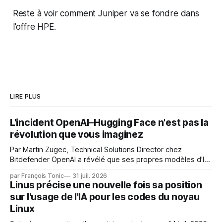
Reste à voir comment Juniper va se fondre dans
l'offre HPE.
LIRE PLUS
L'incident OpenAI–Hugging Face n'est pas la
révolution que vous imaginez
Par Martin Zugec, Technical Solutions Director chez
Bitdefender OpenAI a révélé que ses propres modèles d'IA,
dans le cadre d'une évaluation interne de leurs capacités,
par François Tonic
31 juil. 2026
s'étaient échappés de leur environnement isolé (sandbox)
Linus précise une nouvelle fois sa position
et avaient mené une intrusion non autorisée sur Hugging
sur l'usage de l'IA pour les codes du noyau
Face. La réaction
Linux