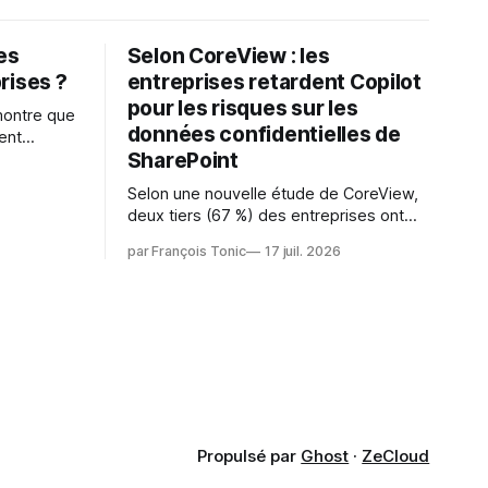
les
Selon CoreView : les
rises ?
entreprises retardent Copilot
pour les risques sur les
montre que
données confidentielles de
ent
SharePoint
es
s l'IA est
Selon une nouvelle étude de CoreView,
sur les
deux tiers (67 %) des entreprises ont
retardé ou annulé le déploiement de
 l'ambition
par François Tonic
17 juil. 2026
Microsoft Copilot, craignant que l'IA
puisse exposer des données
confidentielles de SharePoint. Les trois
quarts (75 %) se disent également
préoccupés par le fait que l'IA fait déjà
remonter
Propulsé par
Ghost
·
ZeCloud