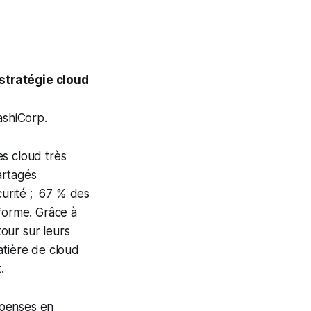
 stratégie cloud
ashiCorp.
s cloud très
artagés
curité ; 67 % des
eforme. Grâce à
tour sur leurs
atière de cloud
.
épenses en