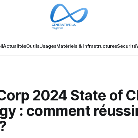
il
Actualités
Outils
Usages
Matériels & Infrastructures
Sécurité
Corp 2024 State of C
egy : comment réussi
?