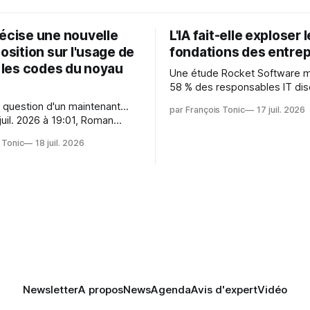
récise une nouvelle
L'IA fait-elle exploser 
position sur l'usage de
fondations des entrep
r les codes du noyau
Une étude Rocket Software 
58 % des responsables IT dis
capitaliser sur les technologi
 question d'un maintenant...
par François Tonic
17 juil. 2026
émergentes telles que l'IA. Mai
juil. 2026 à 19:01, Roman
aussi une source de pression 
oman.gushchin@linux.dev a
usages et l'investissement. Cette
 Tonic
18 juil. 2026
pression révèle un écart entre
 — aider les mainteneurs —
et la préparation.
e. Si le but est de ne pas
s LLM de manière
Newsletter
A propos
News
Agenda
Avis d'expert
Vidéo