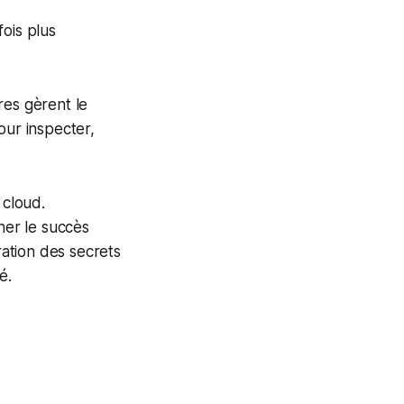
ois plus
res gèrent le
our inspecter,
 cloud.
ner le succès
ration des secrets
é.