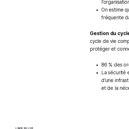
l'organisatio
On estime qu
fréquente da
Gestion du cycle
cycle de vie comp
protéger et connec
86 % des org
La sécurité 
d’une infras
et de la néc
LIRE PLUS