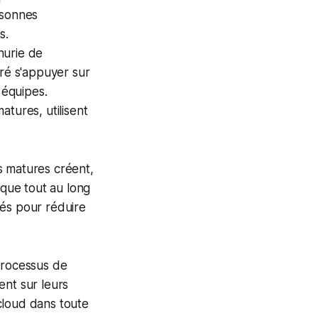
rsonnes
s.
nurie de
aré s'appuyer sur
 équipes.
tures, utilisent
ès matures créent,
ique tout au long
fiés pour réduire
processus de
ent sur leurs
cloud dans toute