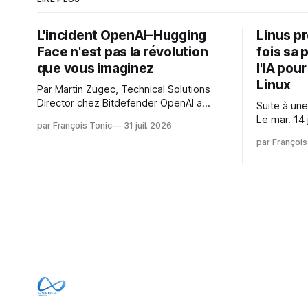
L'incident OpenAI–Hugging
Linus p
Face n'est pas la révolution
fois sa 
que vous imaginez
l'IA pou
Linux
Par Martin Zugec, Technical Solutions
Director chez Bitdefender OpenAI a
Suite à une
révélé que ses propres modèles d'IA,
Le mar. 14 
par François Tonic
31 juil. 2026
dans le cadre d'une évaluation interne
Gushchin r
par François
de leurs capacités, s'étaient échappés
écrit : Je pense que cela rend l'objectif
de leur environnement isolé (sandbox)
de sashiko
et avaient mené une intrusion non
irréalisabl
autorisée sur Hugging Face. La réaction
utiliser le