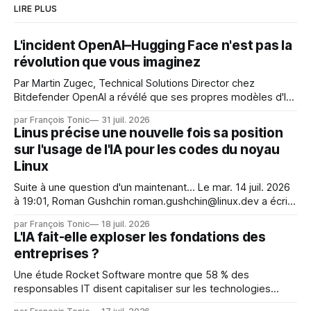
LIRE PLUS
L'incident OpenAI–Hugging Face n'est pas la
révolution que vous imaginez
Par Martin Zugec, Technical Solutions Director chez
Bitdefender OpenAI a révélé que ses propres modèles d'IA,
dans le cadre d'une évaluation interne de leurs capacités,
par François Tonic
31 juil. 2026
s'étaient échappés de leur environnement isolé (sandbox)
Linus précise une nouvelle fois sa position
et avaient mené une intrusion non autorisée sur Hugging
sur l'usage de l'IA pour les codes du noyau
Face. La réaction
Linux
Suite à une question d'un maintenant... Le mar. 14 juil. 2026
à 19:01, Roman Gushchin roman.gushchin@linux.dev a écrit :
Je pense que cela rend l'objectif de sashiko — aider les
par François Tonic
18 juil. 2026
mainteneurs — irréalisable. Si le but est de ne pas utiliser
L'IA fait-elle exploser les fondations des
les LLM de manière
entreprises ?
Une étude Rocket Software montre que 58 % des
responsables IT disent capitaliser sur les technologies
émergentes telles que l'IA. Mais l'IA est aussi une source de