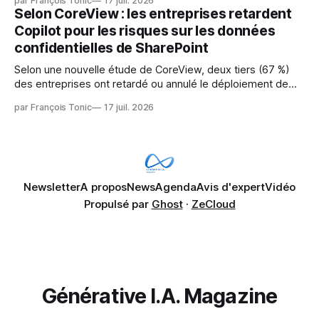
par François Tonic
17 juil. 2026
pression sur les usages et l'investissement. Cette pression
Selon CoreView : les entreprises retardent
révèle un écart entre l'ambition et la préparation.
Copilot pour les risques sur les données
confidentielles de SharePoint
Selon une nouvelle étude de CoreView, deux tiers (67 %)
des entreprises ont retardé ou annulé le déploiement de
Microsoft Copilot, craignant que l'IA puisse exposer des
par François Tonic
17 juil. 2026
données confidentielles de SharePoint. Les trois quarts (75
%) se disent également préoccupés par le fait que l'IA fait
déjà remonter
Newsletter
A propos
News
Agenda
Avis d'expert
Vidéo
Propulsé par
Ghost
·
ZeCloud
Générative I.A. Magazine