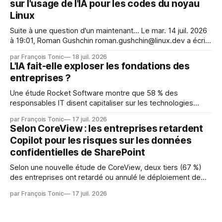
sur l'usage de l'IA pour les codes du noyau
Face. La réaction
Linux
Suite à une question d'un maintenant... Le mar. 14 juil. 2026
à 19:01, Roman Gushchin roman.gushchin@linux.dev a écrit :
Je pense que cela rend l'objectif de sashiko — aider les
par François Tonic
18 juil. 2026
mainteneurs — irréalisable. Si le but est de ne pas utiliser
L'IA fait-elle exploser les fondations des
les LLM de manière
entreprises ?
Une étude Rocket Software montre que 58 % des
responsables IT disent capitaliser sur les technologies
émergentes telles que l'IA. Mais l'IA est aussi une source de
par François Tonic
17 juil. 2026
pression sur les usages et l'investissement. Cette pression
Selon CoreView : les entreprises retardent
révèle un écart entre l'ambition et la préparation.
Copilot pour les risques sur les données
confidentielles de SharePoint
Selon une nouvelle étude de CoreView, deux tiers (67 %)
des entreprises ont retardé ou annulé le déploiement de
Microsoft Copilot, craignant que l'IA puisse exposer des
par François Tonic
17 juil. 2026
données confidentielles de SharePoint. Les trois quarts (75
%) se disent également préoccupés par le fait que l'IA fait
déjà remonter