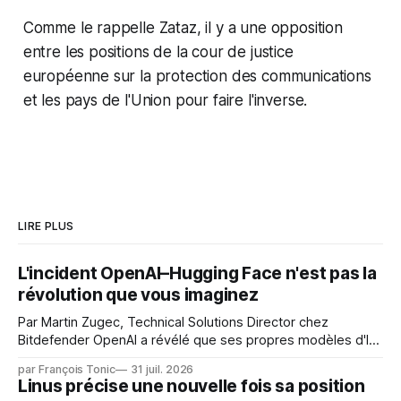
Comme le rappelle Zataz, il y a une opposition
entre les positions de la cour de justice
européenne sur la protection des communications
et les pays de l'Union pour faire l'inverse.
LIRE PLUS
L'incident OpenAI–Hugging Face n'est pas la
révolution que vous imaginez
Par Martin Zugec, Technical Solutions Director chez
Bitdefender OpenAI a révélé que ses propres modèles d'IA,
dans le cadre d'une évaluation interne de leurs capacités,
par François Tonic
31 juil. 2026
s'étaient échappés de leur environnement isolé (sandbox)
Linus précise une nouvelle fois sa position
et avaient mené une intrusion non autorisée sur Hugging