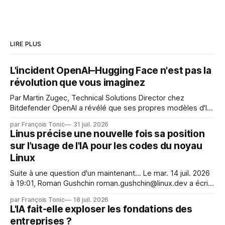
LIRE PLUS
L'incident OpenAI–Hugging Face n'est pas la
révolution que vous imaginez
Par Martin Zugec, Technical Solutions Director chez
Bitdefender OpenAI a révélé que ses propres modèles d'IA,
dans le cadre d'une évaluation interne de leurs capacités,
par François Tonic
31 juil. 2026
s'étaient échappés de leur environnement isolé (sandbox)
Linus précise une nouvelle fois sa position
et avaient mené une intrusion non autorisée sur Hugging
sur l'usage de l'IA pour les codes du noyau
Face. La réaction
Linux
Suite à une question d'un maintenant... Le mar. 14 juil. 2026
à 19:01, Roman Gushchin roman.gushchin@linux.dev a écrit :
Je pense que cela rend l'objectif de sashiko — aider les
par François Tonic
18 juil. 2026
mainteneurs — irréalisable. Si le but est de ne pas utiliser
L'IA fait-elle exploser les fondations des
les LLM de manière
entreprises ?