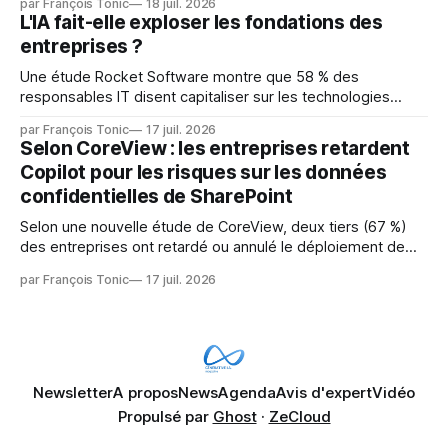
par François Tonic
18 juil. 2026
mainteneurs — irréalisable. Si le but est de ne pas utiliser
L'IA fait-elle exploser les fondations des
les LLM de manière
entreprises ?
Une étude Rocket Software montre que 58 % des
responsables IT disent capitaliser sur les technologies
émergentes telles que l'IA. Mais l'IA est aussi une source de
par François Tonic
17 juil. 2026
pression sur les usages et l'investissement. Cette pression
Selon CoreView : les entreprises retardent
révèle un écart entre l'ambition et la préparation.
Copilot pour les risques sur les données
confidentielles de SharePoint
Selon une nouvelle étude de CoreView, deux tiers (67 %)
des entreprises ont retardé ou annulé le déploiement de
Microsoft Copilot, craignant que l'IA puisse exposer des
par François Tonic
17 juil. 2026
données confidentielles de SharePoint. Les trois quarts (75
%) se disent également préoccupés par le fait que l'IA fait
déjà remonter
Newsletter
A propos
News
Agenda
Avis d'expert
Vidéo
Propulsé par
Ghost
·
ZeCloud