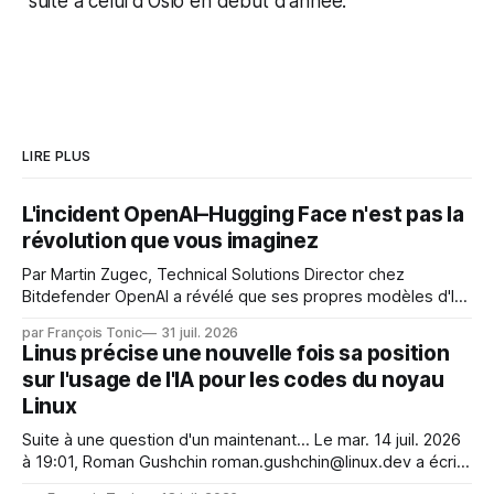
suite à celui d'Oslo en début d'année.
LIRE PLUS
L'incident OpenAI–Hugging Face n'est pas la
révolution que vous imaginez
Par Martin Zugec, Technical Solutions Director chez
Bitdefender OpenAI a révélé que ses propres modèles d'IA,
dans le cadre d'une évaluation interne de leurs capacités,
par François Tonic
31 juil. 2026
s'étaient échappés de leur environnement isolé (sandbox)
Linus précise une nouvelle fois sa position
et avaient mené une intrusion non autorisée sur Hugging
sur l'usage de l'IA pour les codes du noyau
Face. La réaction
Linux
Suite à une question d'un maintenant... Le mar. 14 juil. 2026
à 19:01, Roman Gushchin roman.gushchin@linux.dev a écrit :
Je pense que cela rend l'objectif de sashiko — aider les