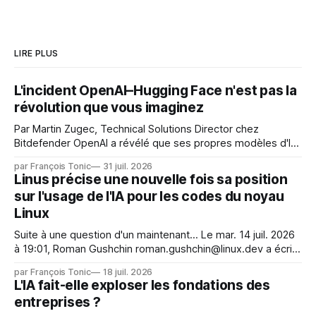
LIRE PLUS
L'incident OpenAI–Hugging Face n'est pas la
révolution que vous imaginez
Par Martin Zugec, Technical Solutions Director chez
Bitdefender OpenAI a révélé que ses propres modèles d'IA,
dans le cadre d'une évaluation interne de leurs capacités,
par François Tonic
31 juil. 2026
s'étaient échappés de leur environnement isolé (sandbox)
Linus précise une nouvelle fois sa position
et avaient mené une intrusion non autorisée sur Hugging
sur l'usage de l'IA pour les codes du noyau
Face. La réaction
Linux
Suite à une question d'un maintenant... Le mar. 14 juil. 2026
à 19:01, Roman Gushchin roman.gushchin@linux.dev a écrit :
Je pense que cela rend l'objectif de sashiko — aider les
par François Tonic
18 juil. 2026
mainteneurs — irréalisable. Si le but est de ne pas utiliser
L'IA fait-elle exploser les fondations des
les LLM de manière
entreprises ?