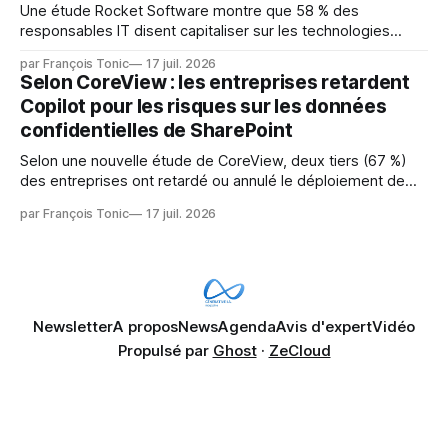
Une étude Rocket Software montre que 58 % des
responsables IT disent capitaliser sur les technologies
émergentes telles que l'IA. Mais l'IA est aussi une source de
par François Tonic
17 juil. 2026
pression sur les usages et l'investissement. Cette pression
Selon CoreView : les entreprises retardent
révèle un écart entre l'ambition et la préparation.
Copilot pour les risques sur les données
confidentielles de SharePoint
Selon une nouvelle étude de CoreView, deux tiers (67 %)
des entreprises ont retardé ou annulé le déploiement de
Microsoft Copilot, craignant que l'IA puisse exposer des
par François Tonic
17 juil. 2026
données confidentielles de SharePoint. Les trois quarts (75
%) se disent également préoccupés par le fait que l'IA fait
déjà remonter
Newsletter
A propos
News
Agenda
Avis d'expert
Vidéo
Propulsé par
Ghost
·
ZeCloud