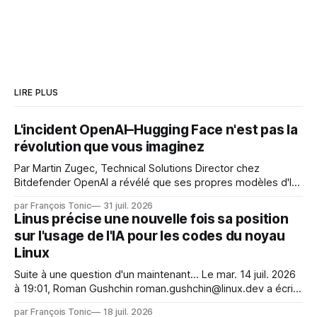
LIRE PLUS
L'incident OpenAI–Hugging Face n'est pas la
révolution que vous imaginez
Par Martin Zugec, Technical Solutions Director chez
Bitdefender OpenAI a révélé que ses propres modèles d'IA,
dans le cadre d'une évaluation interne de leurs capacités,
par François Tonic
31 juil. 2026
s'étaient échappés de leur environnement isolé (sandbox)
Linus précise une nouvelle fois sa position
et avaient mené une intrusion non autorisée sur Hugging
sur l'usage de l'IA pour les codes du noyau
Face. La réaction
Linux
Suite à une question d'un maintenant... Le mar. 14 juil. 2026
à 19:01, Roman Gushchin roman.gushchin@linux.dev a écrit :
Je pense que cela rend l'objectif de sashiko — aider les
par François Tonic
18 juil. 2026