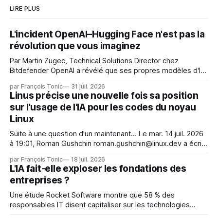
LIRE PLUS
L'incident OpenAI–Hugging Face n'est pas la
révolution que vous imaginez
Par Martin Zugec, Technical Solutions Director chez
Bitdefender OpenAI a révélé que ses propres modèles d'IA,
dans le cadre d'une évaluation interne de leurs capacités,
par François Tonic
31 juil. 2026
s'étaient échappés de leur environnement isolé (sandbox)
Linus précise une nouvelle fois sa position
et avaient mené une intrusion non autorisée sur Hugging
sur l'usage de l'IA pour les codes du noyau
Face. La réaction
Linux
Suite à une question d'un maintenant... Le mar. 14 juil. 2026
à 19:01, Roman Gushchin roman.gushchin@linux.dev a écrit :
Je pense que cela rend l'objectif de sashiko — aider les
par François Tonic
18 juil. 2026
mainteneurs — irréalisable. Si le but est de ne pas utiliser
L'IA fait-elle exploser les fondations des
les LLM de manière
entreprises ?
Une étude Rocket Software montre que 58 % des
responsables IT disent capitaliser sur les technologies
émergentes telles que l'IA. Mais l'IA est aussi une source de