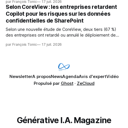
par François Tonic
17 juil. 2026
pression sur les usages et l'investissement. Cette pression
Selon CoreView : les entreprises retardent
révèle un écart entre l'ambition et la préparation.
Copilot pour les risques sur les données
confidentielles de SharePoint
Selon une nouvelle étude de CoreView, deux tiers (67 %)
des entreprises ont retardé ou annulé le déploiement de
Microsoft Copilot, craignant que l'IA puisse exposer des
par François Tonic
17 juil. 2026
données confidentielles de SharePoint. Les trois quarts (75
%) se disent également préoccupés par le fait que l'IA fait
déjà remonter
Newsletter
A propos
News
Agenda
Avis d'expert
Vidéo
Propulsé par
Ghost
·
ZeCloud
Générative I.A. Magazine