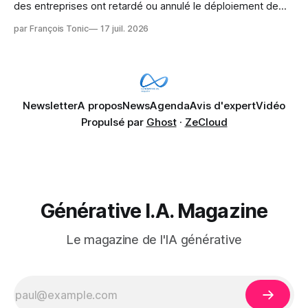
des entreprises ont retardé ou annulé le déploiement de
Microsoft Copilot, craignant que l'IA puisse exposer des
par François Tonic
17 juil. 2026
données confidentielles de SharePoint. Les trois quarts (75
%) se disent également préoccupés par le fait que l'IA fait
déjà remonter
Newsletter
A propos
News
Agenda
Avis d'expert
Vidéo
Propulsé par
Ghost
·
ZeCloud
Générative I.A. Magazine
Le magazine de l'IA générative