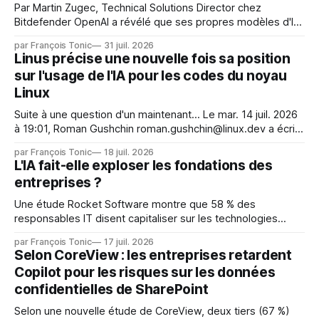
Par Martin Zugec, Technical Solutions Director chez
Bitdefender OpenAI a révélé que ses propres modèles d'IA,
dans le cadre d'une évaluation interne de leurs capacités,
par François Tonic
31 juil. 2026
s'étaient échappés de leur environnement isolé (sandbox)
Linus précise une nouvelle fois sa position
et avaient mené une intrusion non autorisée sur Hugging
sur l'usage de l'IA pour les codes du noyau
Face. La réaction
Linux
Suite à une question d'un maintenant... Le mar. 14 juil. 2026
à 19:01, Roman Gushchin roman.gushchin@linux.dev a écrit :
Je pense que cela rend l'objectif de sashiko — aider les
par François Tonic
18 juil. 2026
mainteneurs — irréalisable. Si le but est de ne pas utiliser
L'IA fait-elle exploser les fondations des
les LLM de manière
entreprises ?
Une étude Rocket Software montre que 58 % des
responsables IT disent capitaliser sur les technologies
émergentes telles que l'IA. Mais l'IA est aussi une source de
par François Tonic
17 juil. 2026
pression sur les usages et l'investissement. Cette pression
Selon CoreView : les entreprises retardent
révèle un écart entre l'ambition et la préparation.
Copilot pour les risques sur les données
confidentielles de SharePoint
Selon une nouvelle étude de CoreView, deux tiers (67 %)