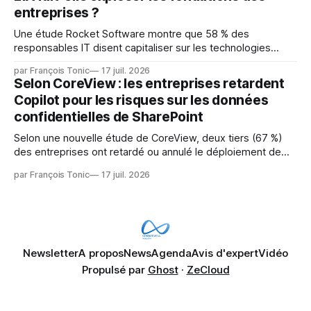
les LLM de manière
entreprises ?
Une étude Rocket Software montre que 58 % des
responsables IT disent capitaliser sur les technologies
émergentes telles que l'IA. Mais l'IA est aussi une source de
par François Tonic
17 juil. 2026
pression sur les usages et l'investissement. Cette pression
Selon CoreView : les entreprises retardent
révèle un écart entre l'ambition et la préparation.
Copilot pour les risques sur les données
confidentielles de SharePoint
Selon une nouvelle étude de CoreView, deux tiers (67 %)
des entreprises ont retardé ou annulé le déploiement de
Microsoft Copilot, craignant que l'IA puisse exposer des
par François Tonic
17 juil. 2026
données confidentielles de SharePoint. Les trois quarts (75
%) se disent également préoccupés par le fait que l'IA fait
déjà remonter
Newsletter
A propos
News
Agenda
Avis d'expert
Vidéo
Propulsé par
Ghost
·
ZeCloud