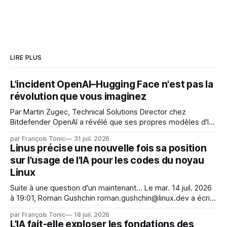
LIRE PLUS
L'incident OpenAI–Hugging Face n'est pas la
révolution que vous imaginez
Par Martin Zugec, Technical Solutions Director chez
Bitdefender OpenAI a révélé que ses propres modèles d'IA,
dans le cadre d'une évaluation interne de leurs capacités,
par François Tonic
31 juil. 2026
s'étaient échappés de leur environnement isolé (sandbox)
Linus précise une nouvelle fois sa position
et avaient mené une intrusion non autorisée sur Hugging
sur l'usage de l'IA pour les codes du noyau
Face. La réaction
Linux
Suite à une question d'un maintenant... Le mar. 14 juil. 2026
à 19:01, Roman Gushchin roman.gushchin@linux.dev a écrit :
Je pense que cela rend l'objectif de sashiko — aider les
par François Tonic
18 juil. 2026
mainteneurs — irréalisable. Si le but est de ne pas utiliser
L'IA fait-elle exploser les fondations des