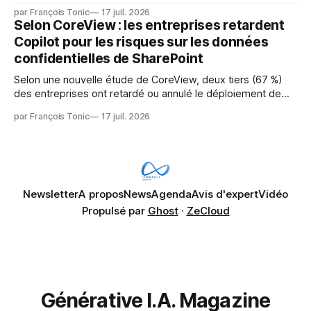
émergentes telles que l'IA. Mais l'IA est aussi une source de
par François Tonic
17 juil. 2026
pression sur les usages et l'investissement. Cette pression
Selon CoreView : les entreprises retardent
révèle un écart entre l'ambition et la préparation.
Copilot pour les risques sur les données
confidentielles de SharePoint
Selon une nouvelle étude de CoreView, deux tiers (67 %)
des entreprises ont retardé ou annulé le déploiement de
Microsoft Copilot, craignant que l'IA puisse exposer des
par François Tonic
17 juil. 2026
données confidentielles de SharePoint. Les trois quarts (75
%) se disent également préoccupés par le fait que l'IA fait
déjà remonter
Newsletter
A propos
News
Agenda
Avis d'expert
Vidéo
Propulsé par
Ghost
·
ZeCloud
Générative I.A. Magazine