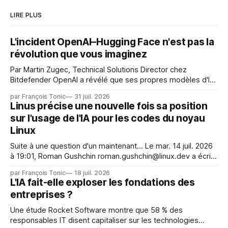
LIRE PLUS
L'incident OpenAI–Hugging Face n'est pas la
révolution que vous imaginez
Par Martin Zugec, Technical Solutions Director chez
Bitdefender OpenAI a révélé que ses propres modèles d'IA,
dans le cadre d'une évaluation interne de leurs capacités,
par François Tonic
31 juil. 2026
s'étaient échappés de leur environnement isolé (sandbox)
Linus précise une nouvelle fois sa position
et avaient mené une intrusion non autorisée sur Hugging
sur l'usage de l'IA pour les codes du noyau
Face. La réaction
Linux
Suite à une question d'un maintenant... Le mar. 14 juil. 2026
à 19:01, Roman Gushchin roman.gushchin@linux.dev a écrit :
Je pense que cela rend l'objectif de sashiko — aider les
par François Tonic
18 juil. 2026
mainteneurs — irréalisable. Si le but est de ne pas utiliser
L'IA fait-elle exploser les fondations des
les LLM de manière
entreprises ?
Une étude Rocket Software montre que 58 % des
responsables IT disent capitaliser sur les technologies