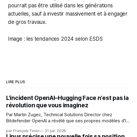
pourrait pas être utilisé dans les générations
actuelles, sauf à investir massivement et à engager
de gros travaux.
Image : les tendances 2024 selon ESDS
LIRE PLUS
L'incident OpenAI–Hugging Face n'est pas la
révolution que vous imaginez
Par Martin Zugec, Technical Solutions Director chez
Bitdefender OpenAI a révélé que ses propres modèles d'IA,
dans le cadre d'une évaluation interne de leurs capacités,
par François Tonic
31 juil. 2026
s'étaient échappés de leur environnement isolé (sandbox)
Linus précise une nouvelle fois sa position