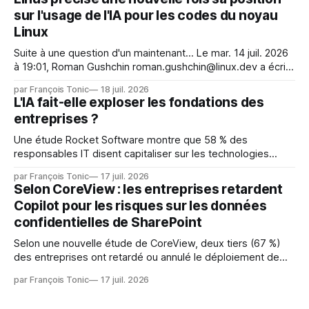
et avaient mené une intrusion non autorisée sur Hugging
sur l'usage de l'IA pour les codes du noyau
Face. La réaction
Linux
Suite à une question d'un maintenant... Le mar. 14 juil. 2026
à 19:01, Roman Gushchin roman.gushchin@linux.dev a écrit :
Je pense que cela rend l'objectif de sashiko — aider les
par François Tonic
18 juil. 2026
mainteneurs — irréalisable. Si le but est de ne pas utiliser
L'IA fait-elle exploser les fondations des
les LLM de manière
entreprises ?
Une étude Rocket Software montre que 58 % des
responsables IT disent capitaliser sur les technologies
émergentes telles que l'IA. Mais l'IA est aussi une source de
par François Tonic
17 juil. 2026
pression sur les usages et l'investissement. Cette pression
Selon CoreView : les entreprises retardent
révèle un écart entre l'ambition et la préparation.
Copilot pour les risques sur les données
confidentielles de SharePoint
Selon une nouvelle étude de CoreView, deux tiers (67 %)
des entreprises ont retardé ou annulé le déploiement de
Microsoft Copilot, craignant que l'IA puisse exposer des
par François Tonic
17 juil. 2026
données confidentielles de SharePoint. Les trois quarts (75
%) se disent également préoccupés par le fait que l'IA fait