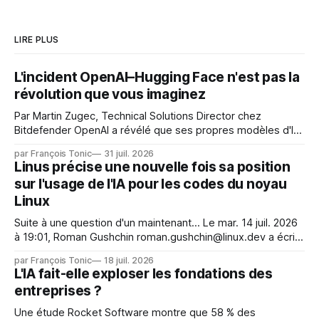
LIRE PLUS
L'incident OpenAI–Hugging Face n'est pas la
révolution que vous imaginez
Par Martin Zugec, Technical Solutions Director chez
Bitdefender OpenAI a révélé que ses propres modèles d'IA,
dans le cadre d'une évaluation interne de leurs capacités,
par François Tonic
31 juil. 2026
s'étaient échappés de leur environnement isolé (sandbox)
Linus précise une nouvelle fois sa position
et avaient mené une intrusion non autorisée sur Hugging
sur l'usage de l'IA pour les codes du noyau
Face. La réaction
Linux
Suite à une question d'un maintenant... Le mar. 14 juil. 2026
à 19:01, Roman Gushchin roman.gushchin@linux.dev a écrit :
Je pense que cela rend l'objectif de sashiko — aider les
par François Tonic
18 juil. 2026
mainteneurs — irréalisable. Si le but est de ne pas utiliser
L'IA fait-elle exploser les fondations des
les LLM de manière
entreprises ?
Une étude Rocket Software montre que 58 % des