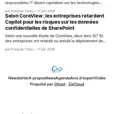
responsables IT disent capitaliser sur les technologies
émergentes telles que l'IA. Mais l'IA est aussi une source de
par François Tonic
17 juil. 2026
pression sur les usages et l'investissement. Cette pression
Selon CoreView : les entreprises retardent
révèle un écart entre l'ambition et la préparation.
Copilot pour les risques sur les données
confidentielles de SharePoint
Selon une nouvelle étude de CoreView, deux tiers (67 %)
des entreprises ont retardé ou annulé le déploiement de
Microsoft Copilot, craignant que l'IA puisse exposer des
par François Tonic
17 juil. 2026
données confidentielles de SharePoint. Les trois quarts (75
%) se disent également préoccupés par le fait que l'IA fait
déjà remonter
Newsletter
A propos
News
Agenda
Avis d'expert
Vidéo
Propulsé par
Ghost
·
ZeCloud