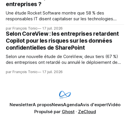
entreprises ?
Une étude Rocket Software montre que 58 % des
responsables IT disent capitaliser sur les technologies
émergentes telles que l'IA. Mais l'IA est aussi une source de
par François Tonic
17 juil. 2026
pression sur les usages et l'investissement. Cette pression
Selon CoreView : les entreprises retardent
révèle un écart entre l'ambition et la préparation.
Copilot pour les risques sur les données
confidentielles de SharePoint
Selon une nouvelle étude de CoreView, deux tiers (67 %)
des entreprises ont retardé ou annulé le déploiement de
Microsoft Copilot, craignant que l'IA puisse exposer des
par François Tonic
17 juil. 2026
données confidentielles de SharePoint. Les trois quarts (75
%) se disent également préoccupés par le fait que l'IA fait
déjà remonter
Newsletter
A propos
News
Agenda
Avis d'expert
Vidéo
Propulsé par
Ghost
·
ZeCloud