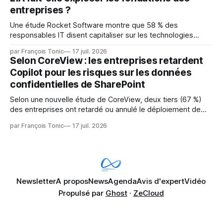
les LLM de manière
entreprises ?
Une étude Rocket Software montre que 58 % des
responsables IT disent capitaliser sur les technologies
émergentes telles que l'IA. Mais l'IA est aussi une source de
par François Tonic
17 juil. 2026
pression sur les usages et l'investissement. Cette pression
Selon CoreView : les entreprises retardent
révèle un écart entre l'ambition et la préparation.
Copilot pour les risques sur les données
confidentielles de SharePoint
Selon une nouvelle étude de CoreView, deux tiers (67 %)
des entreprises ont retardé ou annulé le déploiement de
Microsoft Copilot, craignant que l'IA puisse exposer des
par François Tonic
17 juil. 2026
données confidentielles de SharePoint. Les trois quarts (75
%) se disent également préoccupés par le fait que l'IA fait
déjà remonter
Newsletter
A propos
News
Agenda
Avis d'expert
Vidéo
Propulsé par
Ghost
·
ZeCloud