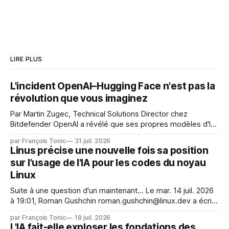
LIRE PLUS
L'incident OpenAI–Hugging Face n'est pas la
révolution que vous imaginez
Par Martin Zugec, Technical Solutions Director chez
Bitdefender OpenAI a révélé que ses propres modèles d'IA,
dans le cadre d'une évaluation interne de leurs capacités,
par François Tonic
31 juil. 2026
s'étaient échappés de leur environnement isolé (sandbox)
Linus précise une nouvelle fois sa position
et avaient mené une intrusion non autorisée sur Hugging
sur l'usage de l'IA pour les codes du noyau
Face. La réaction
Linux
Suite à une question d'un maintenant... Le mar. 14 juil. 2026
à 19:01, Roman Gushchin roman.gushchin@linux.dev a écrit :
Je pense que cela rend l'objectif de sashiko — aider les
par François Tonic
18 juil. 2026
mainteneurs — irréalisable. Si le but est de ne pas utiliser
L'IA fait-elle exploser les fondations des