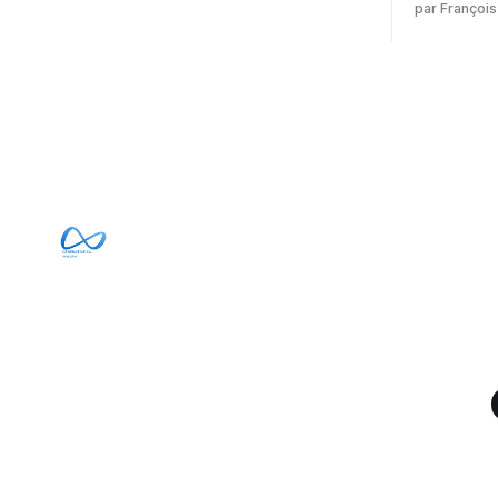
par François
de leurs capacités, s'étaient échappés
écrit : Je pense que cela rend l'objectif
de leur environnement isolé (sandbox)
de sashiko
et avaient mené une intrusion non
irréalisabl
autorisée sur Hugging Face. La réaction
utiliser le