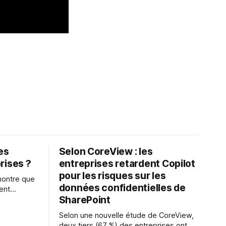
les
Selon CoreView : les
rises ?
entreprises retardent Copilot
pour les risques sur les
montre que
données confidentielles de
ent
SharePoint
es
s l'IA est
Selon une nouvelle étude de CoreView,
sur les
deux tiers (67 %) des entreprises ont