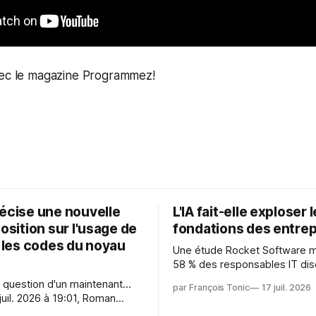
vec le magazine Programmez!
récise une nouvelle
L'IA fait-elle exploser 
position sur l'usage de
fondations des entrep
r les codes du noyau
Une étude Rocket Software 
58 % des responsables IT dis
capitaliser sur les technologi
 question d'un maintenant...
par François Tonic
17 juil. 2026
émergentes telles que l'IA. Mai
juil. 2026 à 19:01, Roman
aussi une source de pression 
oman.gushchin@linux.dev a