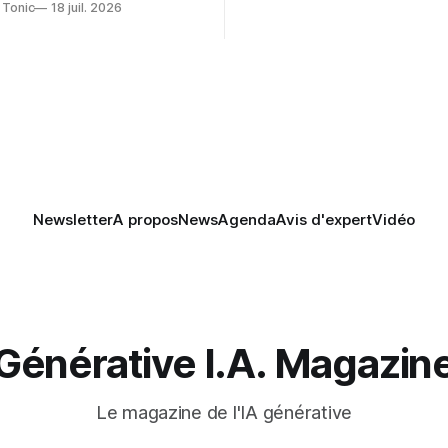
usages et l'investissement. Cette
 Tonic
18 juil. 2026
pression révèle un écart entre
 — aider les mainteneurs —
et la préparation.
e. Si le but est de ne pas
s LLM de manière
Newsletter
A propos
News
Agenda
Avis d'expert
Vidéo
Générative I.A. Magazin
Le magazine de l'IA générative