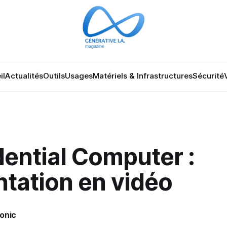
il
Actualités
Outils
Usages
Matériels & Infrastructures
Sécurité
ential Computer :
tation en vidéo
onic