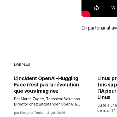
En partenariat a
LIRE PLUS
L'incident OpenAI–Hugging
Linus p
Face n'est pas la révolution
fois sa 
que vous imaginez
l'IA pou
Linux
Par Martin Zugec, Technical Solutions
Director chez Bitdefender OpenAI a
Suite à une
révélé que ses propres modèles d'IA,
Le mar. 14 
par François Tonic
31 juil. 2026
dans le cadre d'une évaluation interne
Gushchin r