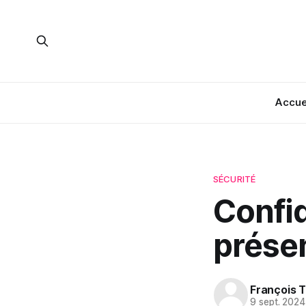
Accue
SÉCURITÉ
Confid
présen
François T
9 sept. 2024