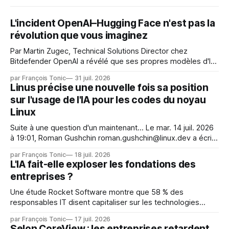
L'incident OpenAI–Hugging Face n'est pas la
révolution que vous imaginez
Par Martin Zugec, Technical Solutions Director chez
Bitdefender OpenAI a révélé que ses propres modèles d'IA,
dans le cadre d'une évaluation interne de leurs capacités,
par François Tonic
31 juil. 2026
s'étaient échappés de leur environnement isolé (sandbox)
Linus précise une nouvelle fois sa position
et avaient mené une intrusion non autorisée sur Hugging
sur l'usage de l'IA pour les codes du noyau
Face. La réaction
Linux
Suite à une question d'un maintenant... Le mar. 14 juil. 2026
à 19:01, Roman Gushchin roman.gushchin@linux.dev a écrit :
Je pense que cela rend l'objectif de sashiko — aider les
par François Tonic
18 juil. 2026
mainteneurs — irréalisable. Si le but est de ne pas utiliser
L'IA fait-elle exploser les fondations des
les LLM de manière
entreprises ?
Une étude Rocket Software montre que 58 % des
responsables IT disent capitaliser sur les technologies
émergentes telles que l'IA. Mais l'IA est aussi une source de
par François Tonic
17 juil. 2026
pression sur les usages et l'investissement. Cette pression
Selon CoreView : les entreprises retardent