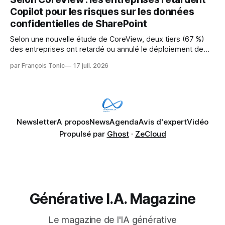
révèle un écart entre l'ambition et la préparation.
Copilot pour les risques sur les données
confidentielles de SharePoint
Selon une nouvelle étude de CoreView, deux tiers (67 %)
des entreprises ont retardé ou annulé le déploiement de
Microsoft Copilot, craignant que l'IA puisse exposer des
par François Tonic
17 juil. 2026
données confidentielles de SharePoint. Les trois quarts (75
%) se disent également préoccupés par le fait que l'IA fait
déjà remonter
Newsletter
A propos
News
Agenda
Avis d'expert
Vidéo
Propulsé par
Ghost
·
ZeCloud
Générative I.A. Magazine
Le magazine de l'IA générative