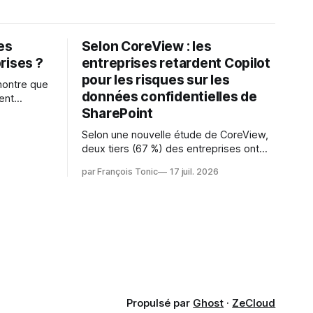
les
Selon CoreView : les
rises ?
entreprises retardent Copilot
pour les risques sur les
montre que
données confidentielles de
ent
SharePoint
es
s l'IA est
Selon une nouvelle étude de CoreView,
sur les
deux tiers (67 %) des entreprises ont
retardé ou annulé le déploiement de
 l'ambition
par François Tonic
17 juil. 2026
Microsoft Copilot, craignant que l'IA
puisse exposer des données
confidentielles de SharePoint. Les trois
quarts (75 %) se disent également
préoccupés par le fait que l'IA fait déjà
remonter
Propulsé par
Ghost
·
ZeCloud