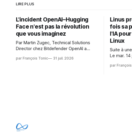
LIRE PLUS
L'incident OpenAI–Hugging
Linus p
Face n'est pas la révolution
fois sa 
que vous imaginez
l'IA pou
Linux
Par Martin Zugec, Technical Solutions
Director chez Bitdefender OpenAI a
Suite à une
révélé que ses propres modèles d'IA,
Le mar. 14 
par François Tonic
31 juil. 2026
dans le cadre d'une évaluation interne
Gushchin r
par François
de leurs capacités, s'étaient échappés
écrit : Je pense que cela rend l'objectif
de leur environnement isolé (sandbox)
de sashiko
et avaient mené une intrusion non
irréalisabl
autorisée sur Hugging Face. La réaction
utiliser le