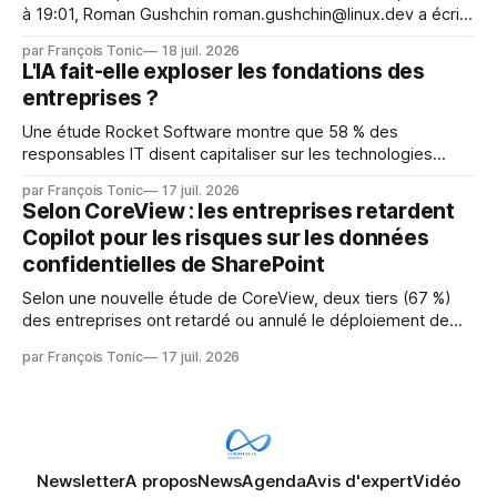
à 19:01, Roman Gushchin roman.gushchin@linux.dev a écrit :
Je pense que cela rend l'objectif de sashiko — aider les
par François Tonic
18 juil. 2026
mainteneurs — irréalisable. Si le but est de ne pas utiliser
L'IA fait-elle exploser les fondations des
les LLM de manière
entreprises ?
Une étude Rocket Software montre que 58 % des
responsables IT disent capitaliser sur les technologies
émergentes telles que l'IA. Mais l'IA est aussi une source de
par François Tonic
17 juil. 2026
pression sur les usages et l'investissement. Cette pression
Selon CoreView : les entreprises retardent
révèle un écart entre l'ambition et la préparation.
Copilot pour les risques sur les données
confidentielles de SharePoint
Selon une nouvelle étude de CoreView, deux tiers (67 %)
des entreprises ont retardé ou annulé le déploiement de
Microsoft Copilot, craignant que l'IA puisse exposer des
par François Tonic
17 juil. 2026
données confidentielles de SharePoint. Les trois quarts (75
%) se disent également préoccupés par le fait que l'IA fait
déjà remonter
Newsletter
A propos
News
Agenda
Avis d'expert
Vidéo