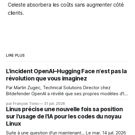
Celeste absorbera les coûts sans augmenter côté
clients.
LIRE PLUS
L'incident OpenAI–Hugging Face n'est pas la
révolution que vous imaginez
Par Martin Zugec, Technical Solutions Director chez
Bitdefender OpenAI a révélé que ses propres modèles d'IA,
dans le cadre d'une évaluation interne de leurs capacités,
par François Tonic
31 juil. 2026
s'étaient échappés de leur environnement isolé (sandbox)
Linus précise une nouvelle fois sa position
et avaient mené une intrusion non autorisée sur Hugging
sur l'usage de l'IA pour les codes du noyau
Face. La réaction
Linux
Suite à une question d'un maintenant... Le mar. 14 juil. 2026