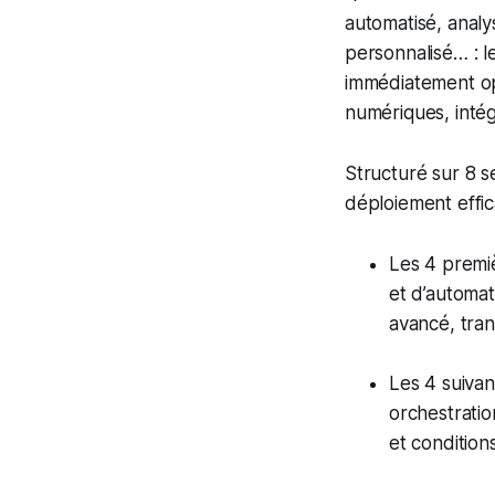
automatisé, analy
personnalisé… : l
immédiatement op
numériques, intég
Structuré sur 8 
déploiement effic
Les 4 premiè
et d’automat
avancé, tran
Les 4 suivan
orchestratio
et condition