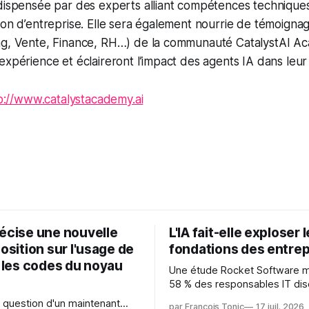
 dispensée par des experts alliant compétences technique
ion d’entreprise. Elle sera également nourrie de témoigna
ng, Vente, Finance, RH…) de la communauté CatalystAI Ac
expérience et éclaireront l’impact des agents IA dans leu
p://www.catalystacademy.ai
récise une nouvelle
L'IA fait-elle exploser 
position sur l'usage de
fondations des entrep
r les codes du noyau
Une étude Rocket Software 
58 % des responsables IT dis
capitaliser sur les technologi
 question d'un maintenant...
par François Tonic
17 juil. 2026