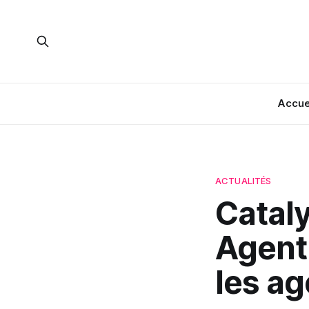
Accue
ACTUALITÉS
Catal
Agent
les ag