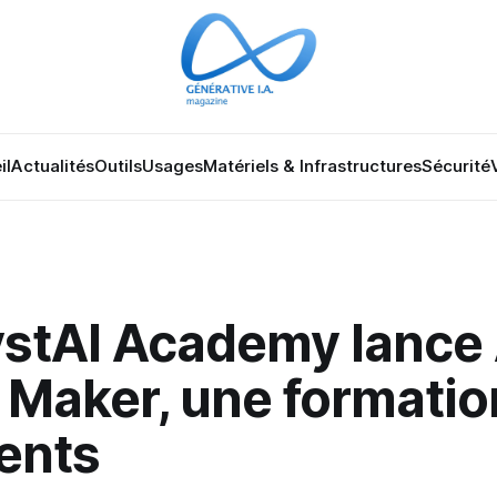
il
Actualités
Outils
Usages
Matériels & Infrastructures
Sécurité
ystAI Academy lance 
 Maker, une formatio
ents