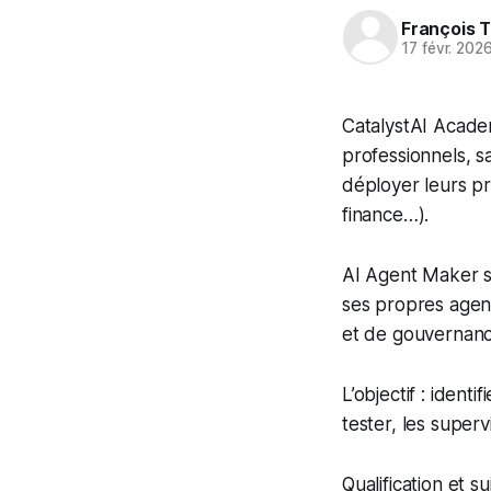
François T
17 févr. 202
CatalystAI Acade
professionnels, s
déployer leurs pr
finance…).
AI Agent Maker s
ses propres agen
et de gouvernanc
L’objectif : ident
tester, les super
Qualification et 