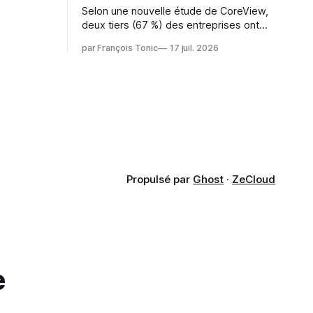
s l'IA est
Selon une nouvelle étude de CoreView,
sur les
deux tiers (67 %) des entreprises ont
retardé ou annulé le déploiement de
 l'ambition
par François Tonic
17 juil. 2026
Microsoft Copilot, craignant que l'IA
puisse exposer des données
confidentielles de SharePoint. Les trois
quarts (75 %) se disent également
préoccupés par le fait que l'IA fait déjà
remonter
Propulsé par
Ghost
·
ZeCloud
e