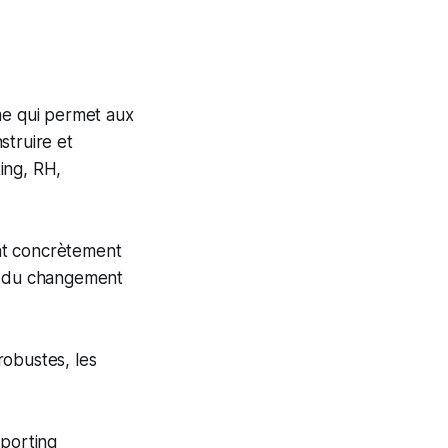
e qui permet aux
struire et
ing, RH,
nt concrètement
te du changement
 robustes, les
eporting