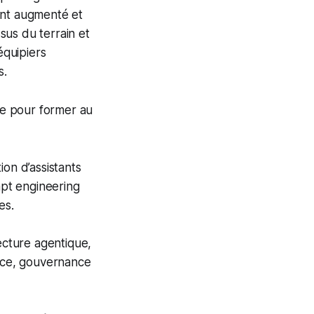
ent augmenté et
sus du terrain et
équipiers
s.
ve pour former au
on d’assistants
mpt engineering
es.
ecture agentique,
ance, gouvernance