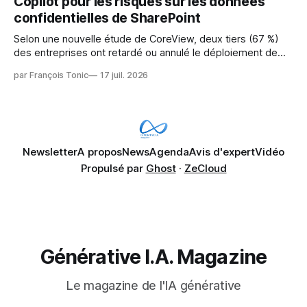
Copilot pour les risques sur les données
confidentielles de SharePoint
Selon une nouvelle étude de CoreView, deux tiers (67 %)
des entreprises ont retardé ou annulé le déploiement de
Microsoft Copilot, craignant que l'IA puisse exposer des
par François Tonic
17 juil. 2026
données confidentielles de SharePoint. Les trois quarts (75
%) se disent également préoccupés par le fait que l'IA fait
déjà remonter
Newsletter
A propos
News
Agenda
Avis d'expert
Vidéo
Propulsé par
Ghost
·
ZeCloud
Générative I.A. Magazine
Le magazine de l'IA générative