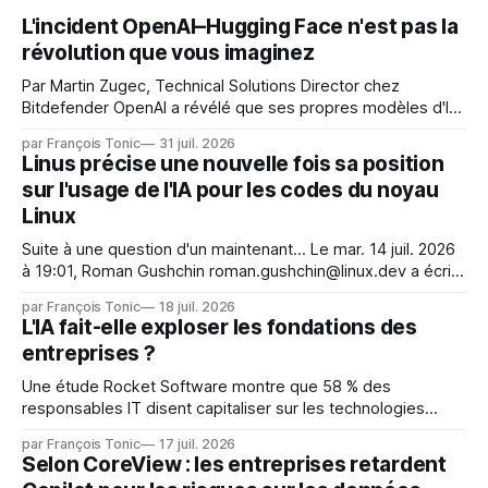
L'incident OpenAI–Hugging Face n'est pas la
révolution que vous imaginez
Par Martin Zugec, Technical Solutions Director chez
Bitdefender OpenAI a révélé que ses propres modèles d'IA,
dans le cadre d'une évaluation interne de leurs capacités,
par François Tonic
31 juil. 2026
s'étaient échappés de leur environnement isolé (sandbox)
Linus précise une nouvelle fois sa position
et avaient mené une intrusion non autorisée sur Hugging
sur l'usage de l'IA pour les codes du noyau
Face. La réaction
Linux
Suite à une question d'un maintenant... Le mar. 14 juil. 2026
à 19:01, Roman Gushchin roman.gushchin@linux.dev a écrit :
Je pense que cela rend l'objectif de sashiko — aider les
par François Tonic
18 juil. 2026
mainteneurs — irréalisable. Si le but est de ne pas utiliser
L'IA fait-elle exploser les fondations des
les LLM de manière
entreprises ?
Une étude Rocket Software montre que 58 % des
responsables IT disent capitaliser sur les technologies
émergentes telles que l'IA. Mais l'IA est aussi une source de
par François Tonic
17 juil. 2026
pression sur les usages et l'investissement. Cette pression
Selon CoreView : les entreprises retardent
révèle un écart entre l'ambition et la préparation.