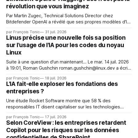
révolution que vous imaginez
Par Martin Zugec, Technical Solutions Director chez
Bitdefender OpenAI a révélé que ses propres modèles d'IA,
dans le cadre d'une évaluation interne de leurs capacités,
par François Tonic
31 juil. 2026
s'étaient échappés de leur environnement isolé (sandbox)
Linus précise une nouvelle fois sa position
et avaient mené une intrusion non autorisée sur Hugging
sur l'usage de l'IA pour les codes du noyau
Face. La réaction
Linux
Suite à une question d'un maintenant... Le mar. 14 juil. 2026
à 19:01, Roman Gushchin roman.gushchin@linux.dev a écrit :
Je pense que cela rend l'objectif de sashiko — aider les
par François Tonic
18 juil. 2026
mainteneurs — irréalisable. Si le but est de ne pas utiliser
L'IA fait-elle exploser les fondations des
les LLM de manière
entreprises ?
Une étude Rocket Software montre que 58 % des
responsables IT disent capitaliser sur les technologies
émergentes telles que l'IA. Mais l'IA est aussi une source de
par François Tonic
17 juil. 2026
pression sur les usages et l'investissement. Cette pression
Selon CoreView : les entreprises retardent
révèle un écart entre l'ambition et la préparation.
Copilot pour les risques sur les données
confidentielles de SharePoint