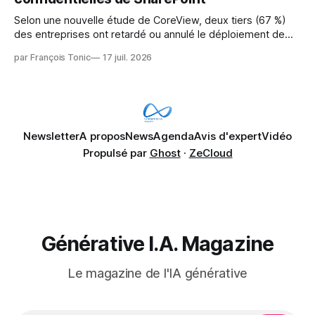
Selon une nouvelle étude de CoreView, deux tiers (67 %)
des entreprises ont retardé ou annulé le déploiement de
Microsoft Copilot, craignant que l'IA puisse exposer des
par François Tonic
17 juil. 2026
données confidentielles de SharePoint. Les trois quarts (75
%) se disent également préoccupés par le fait que l'IA fait
déjà remonter
Newsletter
A propos
News
Agenda
Avis d'expert
Vidéo
Propulsé par
Ghost
·
ZeCloud
Générative I.A. Magazine
Le magazine de l'IA générative