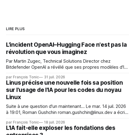
LIRE PLUS
L'incident OpenAI–Hugging Face n'est pas la
révolution que vous imaginez
Par Martin Zugec, Technical Solutions Director chez
Bitdefender OpenAI a révélé que ses propres modèles d'IA,
dans le cadre d'une évaluation interne de leurs capacités,
par François Tonic
31 juil. 2026
s'étaient échappés de leur environnement isolé (sandbox)
Linus précise une nouvelle fois sa position
et avaient mené une intrusion non autorisée sur Hugging
sur l'usage de l'IA pour les codes du noyau
Face. La réaction
Linux
Suite à une question d'un maintenant... Le mar. 14 juil. 2026
à 19:01, Roman Gushchin roman.gushchin@linux.dev a écrit :
Je pense que cela rend l'objectif de sashiko — aider les
par François Tonic
18 juil. 2026
mainteneurs — irréalisable. Si le but est de ne pas utiliser
L'IA fait-elle exploser les fondations des
les LLM de manière