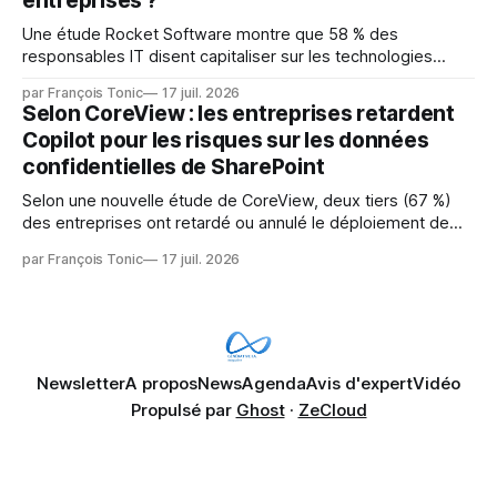
entreprises ?
Une étude Rocket Software montre que 58 % des
responsables IT disent capitaliser sur les technologies
émergentes telles que l'IA. Mais l'IA est aussi une source de
par François Tonic
17 juil. 2026
pression sur les usages et l'investissement. Cette pression
Selon CoreView : les entreprises retardent
révèle un écart entre l'ambition et la préparation.
Copilot pour les risques sur les données
confidentielles de SharePoint
Selon une nouvelle étude de CoreView, deux tiers (67 %)
des entreprises ont retardé ou annulé le déploiement de
Microsoft Copilot, craignant que l'IA puisse exposer des
par François Tonic
17 juil. 2026
données confidentielles de SharePoint. Les trois quarts (75
%) se disent également préoccupés par le fait que l'IA fait
déjà remonter
Newsletter
A propos
News
Agenda
Avis d'expert
Vidéo
Propulsé par
Ghost
·
ZeCloud