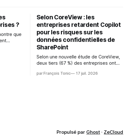
les
Selon CoreView : les
rises ?
entreprises retardent Copilot
pour les risques sur les
montre que
données confidentielles de
ent
SharePoint
es
s l'IA est
Selon une nouvelle étude de CoreView,
sur les
deux tiers (67 %) des entreprises ont
retardé ou annulé le déploiement de
 l'ambition
par François Tonic
17 juil. 2026
Microsoft Copilot, craignant que l'IA
puisse exposer des données
confidentielles de SharePoint. Les trois
quarts (75 %) se disent également
préoccupés par le fait que l'IA fait déjà
remonter
Propulsé par
Ghost
·
ZeCloud