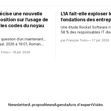
récise une nouvelle
L'IA fait-elle exploser 
position sur l'usage de
fondations des entrep
r les codes du noyau
Une étude Rocket Software 
58 % des responsables IT dis
capitaliser sur les technologi
 question d'un maintenant...
par François Tonic
17 juil. 2026
émergentes telles que l'IA. Mai
juil. 2026 à 19:01, Roman
aussi une source de pression 
oman.gushchin@linux.dev a
usages et l'investissement. Cette
 Tonic
18 juil. 2026
pression révèle un écart entre
 — aider les mainteneurs —
et la préparation.
e. Si le but est de ne pas
s LLM de manière
Newsletter
A propos
News
Agenda
Avis d'expert
Vidéo