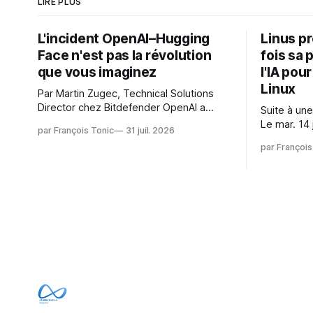
LIRE PLUS
L'incident OpenAI–Hugging
Linus p
Face n'est pas la révolution
fois sa 
que vous imaginez
l'IA pou
Linux
Par Martin Zugec, Technical Solutions
Director chez Bitdefender OpenAI a
Suite à une
révélé que ses propres modèles d'IA,
Le mar. 14 
par François Tonic
31 juil. 2026
dans le cadre d'une évaluation interne
Gushchin r
par François
de leurs capacités, s'étaient échappés
écrit : Je pense que cela rend l'objectif
de leur environnement isolé (sandbox)
de sashiko
et avaient mené une intrusion non
irréalisabl
autorisée sur Hugging Face. La réaction
utiliser le