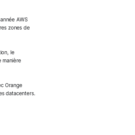
te année AWS
ères zones de
ion, le
de manière
ec Orange
es datacenters.