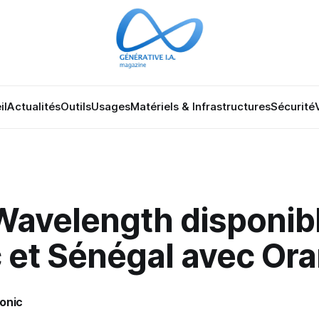
il
Actualités
Outils
Usages
Matériels & Infrastructures
Sécurité
avelength disponibl
 et Sénégal avec Or
onic