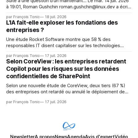
Suite à une question d'un maintenant... Le mar. 14 juil. 2026
à 19:01, Roman Gushchin roman.gushchin@linux.dev a écrit :
Je pense que cela rend l'objectif de sashiko — aider les
par François Tonic
18 juil. 2026
mainteneurs — irréalisable. Si le but est de ne pas utiliser
L'IA fait-elle exploser les fondations des
les LLM de manière
entreprises ?
Une étude Rocket Software montre que 58 % des
responsables IT disent capitaliser sur les technologies
émergentes telles que l'IA. Mais l'IA est aussi une source de
par François Tonic
17 juil. 2026
pression sur les usages et l'investissement. Cette pression
Selon CoreView : les entreprises retardent
révèle un écart entre l'ambition et la préparation.
Copilot pour les risques sur les données
confidentielles de SharePoint
Selon une nouvelle étude de CoreView, deux tiers (67 %)
des entreprises ont retardé ou annulé le déploiement de
Microsoft Copilot, craignant que l'IA puisse exposer des
par François Tonic
17 juil. 2026
données confidentielles de SharePoint. Les trois quarts (75
%) se disent également préoccupés par le fait que l'IA fait
déjà remonter
Newsletter
A propos
News
Agenda
Avis d'expert
Vidéo