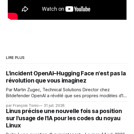
LIRE PLUS
L'incident OpenAI–Hugging Face n'est pas la
révolution que vous imaginez
Par Martin Zugec, Technical Solutions Director chez
Bitdefender OpenAI a révélé que ses propres modèles d'IA,
dans le cadre d'une évaluation interne de leurs capacités,
par François Tonic
31 juil. 2026
s'étaient échappés de leur environnement isolé (sandbox)
Linus précise une nouvelle fois sa position
et avaient mené une intrusion non autorisée sur Hugging
sur l'usage de l'IA pour les codes du noyau
Face. La réaction
Linux