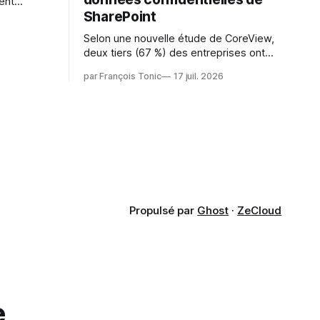
ent
SharePoint
es
s l'IA est
Selon une nouvelle étude de CoreView,
sur les
deux tiers (67 %) des entreprises ont
retardé ou annulé le déploiement de
 l'ambition
par François Tonic
17 juil. 2026
Microsoft Copilot, craignant que l'IA
puisse exposer des données
confidentielles de SharePoint. Les trois
quarts (75 %) se disent également
préoccupés par le fait que l'IA fait déjà
remonter
Propulsé par
Ghost
·
ZeCloud
e