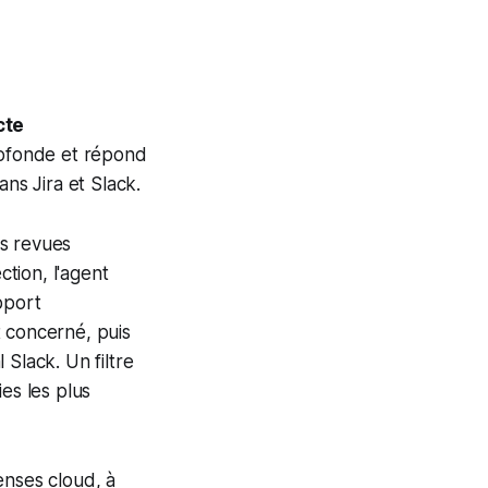
cte
rofonde et répond
ans Jira et Slack.
es revues
tion, l'agent
pport
t concerné, puis
Slack. Un filtre
es les plus
enses cloud, à