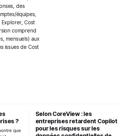
ponses, des
omptes/équipes,
 Explorer, Cost
ersion comprend
es, mensuels) aux
s issues de Cost
les
Selon CoreView : les
rises ?
entreprises retardent Copilot
pour les risques sur les
montre que
données confidentielles de