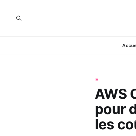
Accue
IA
AWS C
pour d
les co