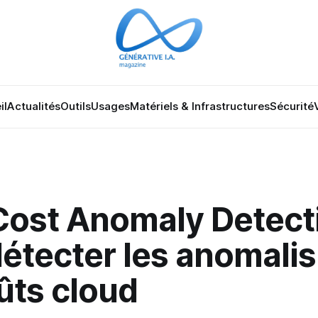
il
Actualités
Outils
Usages
Matériels & Infrastructures
Sécurité
ost Anomaly Detecti
étecter les anomalis
ûts cloud