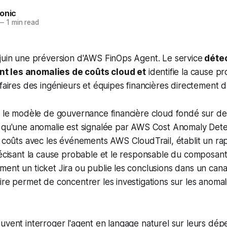
onic
—
1 min read
juin une préversion d'AWS FinOps Agent. Le service
déte
 les anomalies de coûts cloud et
identifie la cause p
ifaires des ingénieurs et équipes financières directement d
ec le modèle de gouvernance financière cloud fondé sur d
 qu'une anomalie est signalée par AWS Cost Anomaly Detec
e coûts avec les événements AWS CloudTrail, établit un ra
récisant la cause probable et le responsable du composan
ent un ticket Jira ou publie les conclusions dans un canal 
ire permet de concentrer les investigations sur les anomali
uvent interroger l'agent en langage naturel sur leurs dép