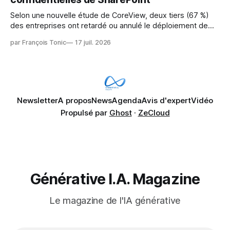
Selon une nouvelle étude de CoreView, deux tiers (67 %)
des entreprises ont retardé ou annulé le déploiement de
Microsoft Copilot, craignant que l'IA puisse exposer des
par François Tonic
17 juil. 2026
données confidentielles de SharePoint. Les trois quarts (75
%) se disent également préoccupés par le fait que l'IA fait
déjà remonter
Newsletter
A propos
News
Agenda
Avis d'expert
Vidéo
Propulsé par
Ghost
·
ZeCloud
Générative I.A. Magazine
Le magazine de l'IA générative