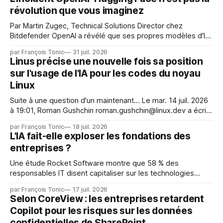
révolution que vous imaginez
Par Martin Zugec, Technical Solutions Director chez
Bitdefender OpenAI a révélé que ses propres modèles d'IA,
dans le cadre d'une évaluation interne de leurs capacités,
par François Tonic
31 juil. 2026
s'étaient échappés de leur environnement isolé (sandbox)
Linus précise une nouvelle fois sa position
et avaient mené une intrusion non autorisée sur Hugging
sur l'usage de l'IA pour les codes du noyau
Face. La réaction
Linux
Suite à une question d'un maintenant... Le mar. 14 juil. 2026
à 19:01, Roman Gushchin roman.gushchin@linux.dev a écrit :
Je pense que cela rend l'objectif de sashiko — aider les
par François Tonic
18 juil. 2026
mainteneurs — irréalisable. Si le but est de ne pas utiliser
L'IA fait-elle exploser les fondations des
les LLM de manière
entreprises ?
Une étude Rocket Software montre que 58 % des
responsables IT disent capitaliser sur les technologies
émergentes telles que l'IA. Mais l'IA est aussi une source de
par François Tonic
17 juil. 2026
pression sur les usages et l'investissement. Cette pression
Selon CoreView : les entreprises retardent
révèle un écart entre l'ambition et la préparation.
Copilot pour les risques sur les données
confidentielles de SharePoint