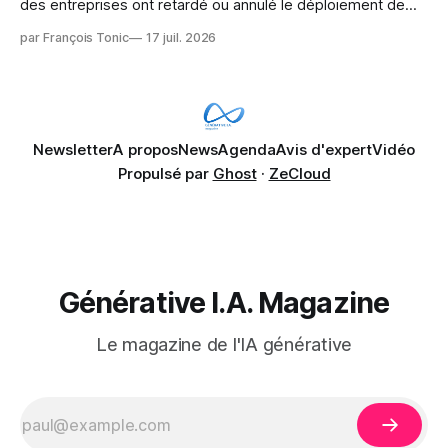
des entreprises ont retardé ou annulé le déploiement de
Microsoft Copilot, craignant que l'IA puisse exposer des
par François Tonic
17 juil. 2026
données confidentielles de SharePoint. Les trois quarts (75
%) se disent également préoccupés par le fait que l'IA fait
déjà remonter
Newsletter
A propos
News
Agenda
Avis d'expert
Vidéo
Propulsé par
Ghost
·
ZeCloud
Générative I.A. Magazine
Le magazine de l'IA générative