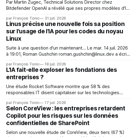
Par Martin Zugec, Technical Solutions Director chez
Bitdefender OpenAI a révélé que ses propres modèles d'IA,
dans le cadre d'une évaluation interne de leurs capacités,
par François Tonic
31 juil. 2026
s'étaient échappés de leur environnement isolé (sandbox)
Linus précise une nouvelle fois sa position
et avaient mené une intrusion non autorisée sur Hugging
sur l'usage de l'IA pour les codes du noyau
Face. La réaction
Linux
Suite à une question d'un maintenant... Le mar. 14 juil. 2026
à 19:01, Roman Gushchin roman.gushchin@linux.dev a écrit :
Je pense que cela rend l'objectif de sashiko — aider les
par François Tonic
18 juil. 2026
mainteneurs — irréalisable. Si le but est de ne pas utiliser
L'IA fait-elle exploser les fondations des
les LLM de manière
entreprises ?
Une étude Rocket Software montre que 58 % des
responsables IT disent capitaliser sur les technologies
émergentes telles que l'IA. Mais l'IA est aussi une source de
par François Tonic
17 juil. 2026
pression sur les usages et l'investissement. Cette pression
Selon CoreView : les entreprises retardent
révèle un écart entre l'ambition et la préparation.
Copilot pour les risques sur les données
confidentielles de SharePoint
Selon une nouvelle étude de CoreView, deux tiers (67 %)