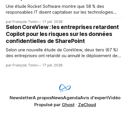
Une étude Rocket Software montre que 58 % des
responsables IT disent capitaliser sur les technologies
émergentes telles que l'IA. Mais l'IA est aussi une source de
par François Tonic
17 juil. 2026
pression sur les usages et l'investissement. Cette pression
Selon CoreView : les entreprises retardent
révèle un écart entre l'ambition et la préparation.
Copilot pour les risques sur les données
confidentielles de SharePoint
Selon une nouvelle étude de CoreView, deux tiers (67 %)
des entreprises ont retardé ou annulé le déploiement de
Microsoft Copilot, craignant que l'IA puisse exposer des
par François Tonic
17 juil. 2026
données confidentielles de SharePoint. Les trois quarts (75
%) se disent également préoccupés par le fait que l'IA fait
déjà remonter
Newsletter
A propos
News
Agenda
Avis d'expert
Vidéo
Propulsé par
Ghost
·
ZeCloud