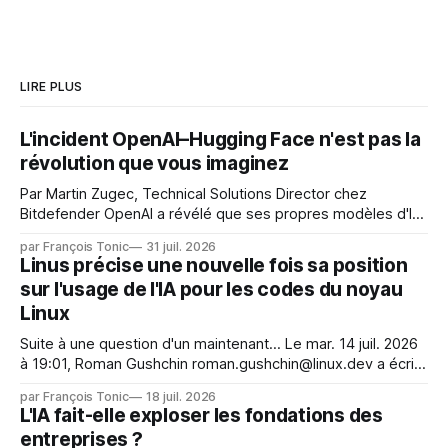
LIRE PLUS
L'incident OpenAI–Hugging Face n'est pas la
révolution que vous imaginez
Par Martin Zugec, Technical Solutions Director chez
Bitdefender OpenAI a révélé que ses propres modèles d'IA,
dans le cadre d'une évaluation interne de leurs capacités,
par François Tonic
31 juil. 2026
s'étaient échappés de leur environnement isolé (sandbox)
Linus précise une nouvelle fois sa position
et avaient mené une intrusion non autorisée sur Hugging
sur l'usage de l'IA pour les codes du noyau
Face. La réaction
Linux
Suite à une question d'un maintenant... Le mar. 14 juil. 2026
à 19:01, Roman Gushchin roman.gushchin@linux.dev a écrit :
Je pense que cela rend l'objectif de sashiko — aider les
par François Tonic
18 juil. 2026
mainteneurs — irréalisable. Si le but est de ne pas utiliser
L'IA fait-elle exploser les fondations des
les LLM de manière
entreprises ?