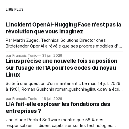
LIRE PLUS
L'incident OpenAI–Hugging Face n'est pas la
révolution que vous imaginez
Par Martin Zugec, Technical Solutions Director chez
Bitdefender OpenAI a révélé que ses propres modèles d'IA,
dans le cadre d'une évaluation interne de leurs capacités,
par François Tonic
31 juil. 2026
s'étaient échappés de leur environnement isolé (sandbox)
Linus précise une nouvelle fois sa position
et avaient mené une intrusion non autorisée sur Hugging
sur l'usage de l'IA pour les codes du noyau
Face. La réaction
Linux
Suite à une question d'un maintenant... Le mar. 14 juil. 2026
à 19:01, Roman Gushchin roman.gushchin@linux.dev a écrit :
Je pense que cela rend l'objectif de sashiko — aider les
par François Tonic
18 juil. 2026
mainteneurs — irréalisable. Si le but est de ne pas utiliser
L'IA fait-elle exploser les fondations des
les LLM de manière
entreprises ?
Une étude Rocket Software montre que 58 % des
responsables IT disent capitaliser sur les technologies