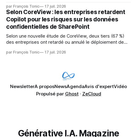
émergentes telles que l'IA. Mais l'IA est aussi une source de
par François Tonic
17 juil. 2026
pression sur les usages et l'investissement. Cette pression
Selon CoreView : les entreprises retardent
révèle un écart entre l'ambition et la préparation.
Copilot pour les risques sur les données
confidentielles de SharePoint
Selon une nouvelle étude de CoreView, deux tiers (67 %)
des entreprises ont retardé ou annulé le déploiement de
Microsoft Copilot, craignant que l'IA puisse exposer des
par François Tonic
17 juil. 2026
données confidentielles de SharePoint. Les trois quarts (75
%) se disent également préoccupés par le fait que l'IA fait
déjà remonter
Newsletter
A propos
News
Agenda
Avis d'expert
Vidéo
Propulsé par
Ghost
·
ZeCloud
Générative I.A. Magazine