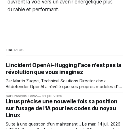
ouvrent la voie vers un avenir énergétique plus
durable et performant.
LIRE PLUS
L'incident OpenAI–Hugging Face n'est pas la
révolution que vous imaginez
Par Martin Zugec, Technical Solutions Director chez
Bitdefender OpenAI a révélé que ses propres modèles d'IA,
dans le cadre d'une évaluation interne de leurs capacités,
par François Tonic
31 juil. 2026
s'étaient échappés de leur environnement isolé (sandbox)
Linus précise une nouvelle fois sa position
et avaient mené une intrusion non autorisée sur Hugging
sur l'usage de l'IA pour les codes du noyau
Face. La réaction
Linux
Suite à une question d'un maintenant... Le mar. 14 juil. 2026