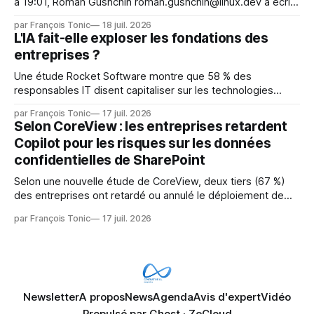
à 19:01, Roman Gushchin roman.gushchin@linux.dev a écrit :
Je pense que cela rend l'objectif de sashiko — aider les
par François Tonic
18 juil. 2026
mainteneurs — irréalisable. Si le but est de ne pas utiliser
L'IA fait-elle exploser les fondations des
les LLM de manière
entreprises ?
Une étude Rocket Software montre que 58 % des
responsables IT disent capitaliser sur les technologies
émergentes telles que l'IA. Mais l'IA est aussi une source de
par François Tonic
17 juil. 2026
pression sur les usages et l'investissement. Cette pression
Selon CoreView : les entreprises retardent
révèle un écart entre l'ambition et la préparation.
Copilot pour les risques sur les données
confidentielles de SharePoint
Selon une nouvelle étude de CoreView, deux tiers (67 %)
des entreprises ont retardé ou annulé le déploiement de
Microsoft Copilot, craignant que l'IA puisse exposer des
par François Tonic
17 juil. 2026
données confidentielles de SharePoint. Les trois quarts (75
%) se disent également préoccupés par le fait que l'IA fait
déjà remonter
Newsletter
A propos
News
Agenda
Avis d'expert
Vidéo
Propulsé par
Ghost
·
ZeCloud