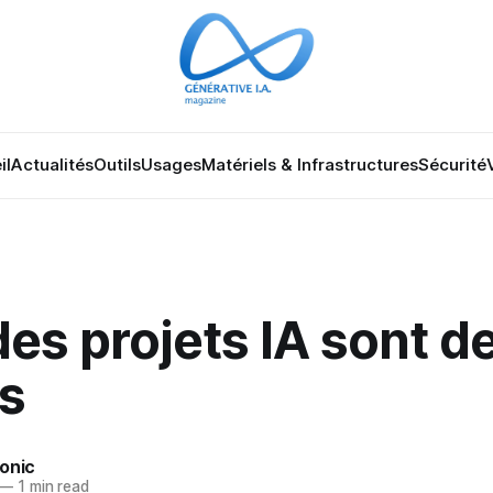
il
Actualités
Outils
Usages
Matériels & Infrastructures
Sécurité
es projets IA sont d
s
onic
—
1 min read