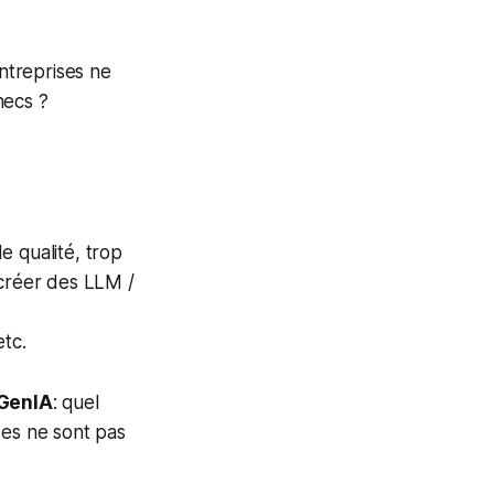
entreprises ne
hecs ?
e qualité, trop
 créer des LLM /
etc.
/GenIA
: quel
ses ne sont pas