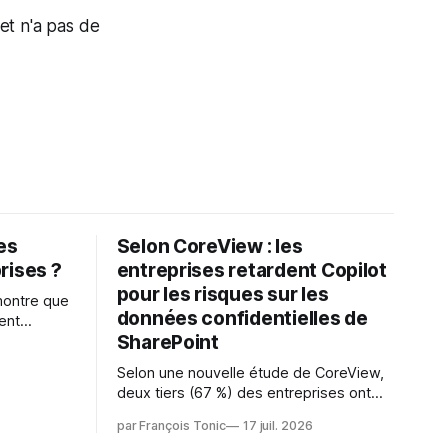
jet n'a pas de
les
Selon CoreView : les
rises ?
entreprises retardent Copilot
pour les risques sur les
montre que
données confidentielles de
ent
SharePoint
es
s l'IA est
Selon une nouvelle étude de CoreView,
sur les
deux tiers (67 %) des entreprises ont
retardé ou annulé le déploiement de
 l'ambition
par François Tonic
17 juil. 2026
Microsoft Copilot, craignant que l'IA