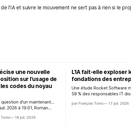
 de l'IA et suivre le mouvement ne sert pas à rien si le pro
récise une nouvelle
L'IA fait-elle exploser 
position sur l'usage de
fondations des entrep
r les codes du noyau
Une étude Rocket Software 
58 % des responsables IT dis
capitaliser sur les technologi
 question d'un maintenant...
par François Tonic
17 juil. 2026
émergentes telles que l'IA. Mai
juil. 2026 à 19:01, Roman
aussi une source de pression 
oman.gushchin@linux.dev a
usages et l'investissement. Cette
 Tonic
18 juil. 2026
pression révèle un écart entre
 — aider les mainteneurs —
et la préparation.