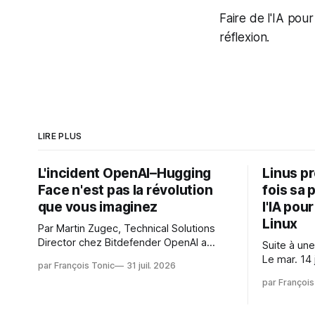
Faire de l'IA pour
réflexion.
LIRE PLUS
L'incident OpenAI–Hugging
Linus p
Face n'est pas la révolution
fois sa 
que vous imaginez
l'IA pou
Linux
Par Martin Zugec, Technical Solutions
Director chez Bitdefender OpenAI a
Suite à une
révélé que ses propres modèles d'IA,
Le mar. 14 
par François Tonic
31 juil. 2026
dans le cadre d'une évaluation interne
Gushchin r
par François
de leurs capacités, s'étaient échappés
écrit : Je pense que cela rend l'objectif
de leur environnement isolé (sandbox)
de sashiko
et avaient mené une intrusion non