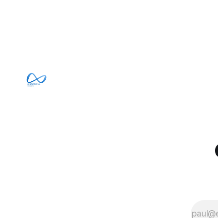
irréalisabl
autorisée sur Hugging Face. La réaction
utiliser le