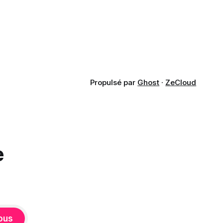
puisse exposer des données
confidentielles de SharePoint. Les trois
quarts (75 %) se disent également
préoccupés par le fait que l'IA fait déjà
remonter
Propulsé par
Ghost
·
ZeCloud
e
ous