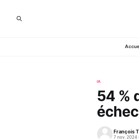
Accue
IA
54 % d
échec
François T
7 nov. 2024