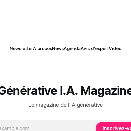
e. Si le but est de ne pas
s LLM de manière
Newsletter
A propos
News
Agenda
Avis d'expert
Vidéo
Générative I.A. Magazin
Le magazine de l'IA générative
Inscrivez-v